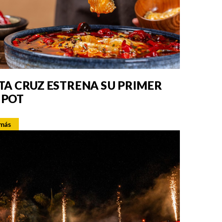
TA CRUZ ESTRENA SU PRIMER
 POT
 más