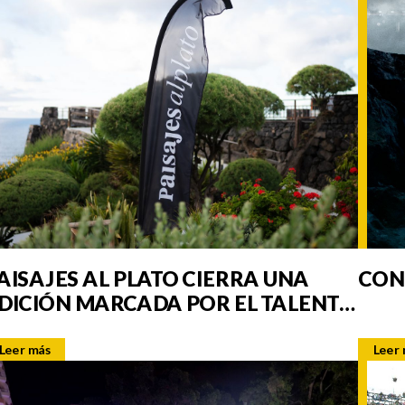
AISAJES AL PLATO CIERRA UNA
CON
DICIÓN MARCADA POR EL TALENTO
ASTRONÓMICO Y LA
NTERPRETACIÓN DEL PAISAJE
Leer más
Leer