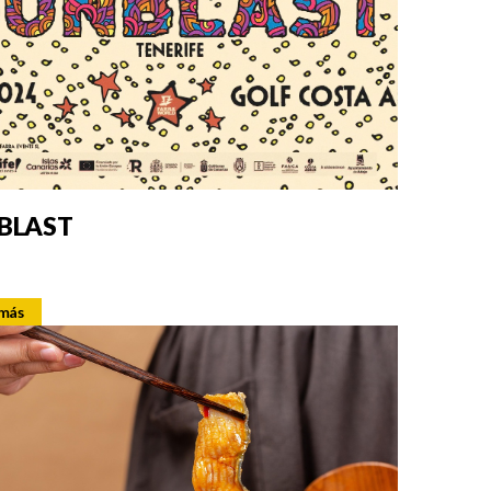
BLAST
 más