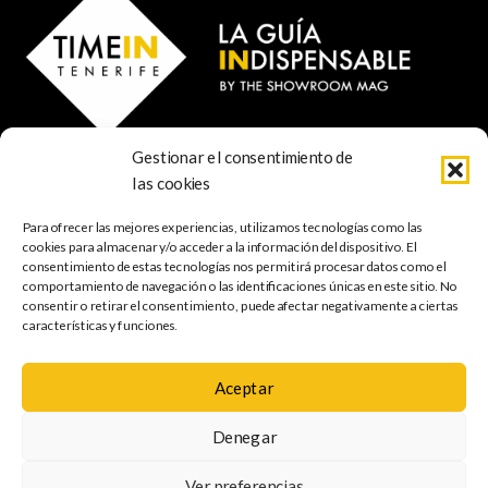
Gestionar el consentimiento de
© 2023 TIME IN TENERIFE - Rosti Family Group S.L.
las cookies
Calle San Francisco Javier 80
Santa Cruz de Tenerife
Para ofrecer las mejores experiencias, utilizamos tecnologías como las
38001 Santa Cruz de Tenerife (ES)
cookies para almacenar y/o acceder a la información del dispositivo. El
consentimiento de estas tecnologías nos permitirá procesar datos como el
comportamiento de navegación o las identificaciones únicas en este sitio. No
INDISPENSABLE
ARTE & CULTURA
MÚSICA
GASTRONOMÍA
consentir o retirar el consentimiento, puede afectar negativamente a ciertas
NATURALEZA
ESCAPADAS
COMPRAS
FOTOGRAFÍA
GRATIS
INFANTIL
características y funciones.
Aceptar
Política de
Aviso legal
Política de cookies
Denegar
privacidad
Mapa web
Accesibilidad
Ver preferencias