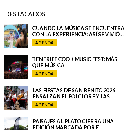
DESTACADOS
CUANDO LA MÚSICA SE ENCUENTRA
CON LA EXPERIENCIA: ASÍ SE VIVIÓ
EL UNIVERSO REMIX DE IQOS EN EL
AGENDA
GRANCA LIVE FEST
TENERIFE COOK MUSIC FEST: MÁS
QUE MÚSICA
AGENDA
LAS FIESTAS DE SAN BENITO 2026
ENSALZAN EL FOLCLORE Y LAS
TRADICIONES DE TENERIFE E
AGENDA
INCORPORAN A SAN CRISTÓBAL A
SU ROMERÍA REGIONAL
PAISAJES AL PLATO CIERRA UNA
EDICIÓN MARCADA POR EL