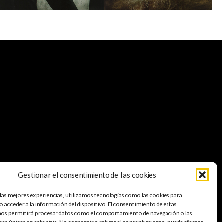
Gestionar el consentimiento de las cookies
 las mejores experiencias, utilizamos tecnologías como las cookies para
A
 acceder a la información del dispositivo. El consentimiento de estas
nos permitirá procesar datos como el comportamiento de navegación o las
nes únicas en este sitio. No consentir o retirar el consentimiento, puede afectar