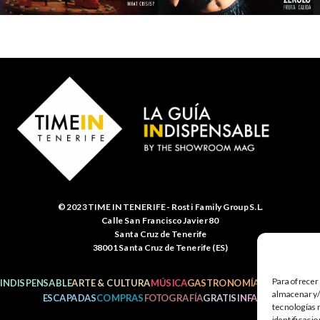
© 2023 TIME IN TENERIFE - Rosti Family Group S.L.
Calle San Francisco Javier 80
Santa Cruz de Tenerife
38001 Santa Cruz de Tenerife (ES)
Para ofrecer
INDISPENSABLE
ARTE & CULTURA
MÚSICA
GASTRONOMÍA
NATURALEZ
almacenar y/o
ESCAPADAS
COMPRAS
FOTOGRAFÍA
GRATIS
INFANTIL
tecnologías 
identificacio