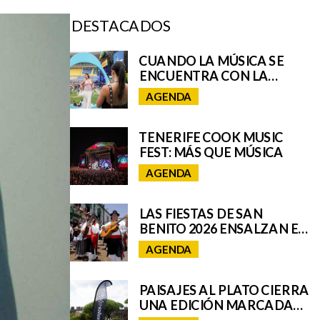
DESTACADOS
CUANDO LA MÚSICA SE
ENCUENTRA CON LA
EXPERIENCIA: ASÍ SE VIVIÓ
AGENDA
EL UNIVERSO REMIX DE
IQOS EN EL GRANCA LIVE
FEST
TENERIFE COOK MUSIC
FEST: MÁS QUE MÚSICA
AGENDA
LAS FIESTAS DE SAN
BENITO 2026 ENSALZAN EL
FOLCLORE Y LAS
AGENDA
TRADICIONES DE TENERIFE
E INCORPORAN A SAN
CRISTÓBAL A SU ROMERÍA
PAISAJES AL PLATO CIERRA
REGIONAL
UNA EDICIÓN MARCADA