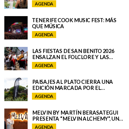
EL UNIVERSO REMIX DE IQOS EN EL
AGENDA
GRANCA LIVE FEST
TENERIFE COOK MUSIC FEST: MÁS
QUE MÚSICA
AGENDA
LAS FIESTAS DE SAN BENITO 2026
ENSALZAN EL FOLCLORE Y LAS
TRADICIONES DE TENERIFE E
AGENDA
INCORPORAN A SAN CRISTÓBAL A
SU ROMERÍA REGIONAL
PAISAJES AL PLATO CIERRA UNA
EDICIÓN MARCADA POR EL
TALENTO GASTRONÓMICO Y LA
AGENDA
INTERPRETACIÓN DEL PAISAJE
MELVIN BY MARTÍN BERASATEGUI
PRESENTA “MELVIN ALCHEMY”, UNA
EXPERIENCIA QUE FUSIONA ALTA
AGENDA