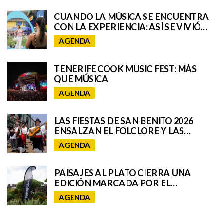
CUANDO LA MÚSICA SE ENCUENTRA
CON LA EXPERIENCIA: ASÍ SE VIVIÓ
EL UNIVERSO REMIX DE IQOS EN EL
AGENDA
GRANCA LIVE FEST
TENERIFE COOK MUSIC FEST: MÁS
QUE MÚSICA
AGENDA
LAS FIESTAS DE SAN BENITO 2026
ENSALZAN EL FOLCLORE Y LAS
TRADICIONES DE TENERIFE E
AGENDA
INCORPORAN A SAN CRISTÓBAL A
SU ROMERÍA REGIONAL
PAISAJES AL PLATO CIERRA UNA
EDICIÓN MARCADA POR EL
TALENTO GASTRONÓMICO Y LA
AGENDA
INTERPRETACIÓN DEL PAISAJE