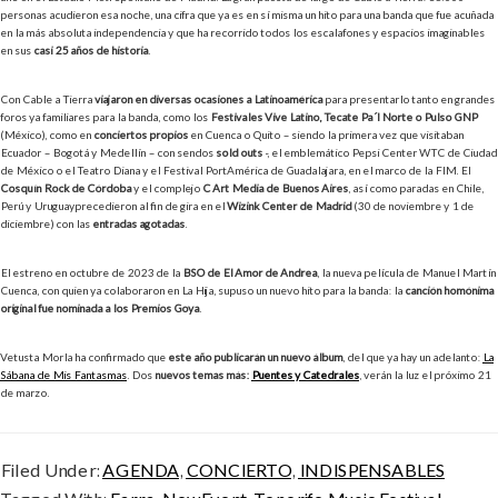
personas acudieron esa noche, una cifra que ya es en sí misma un hito para una banda que fue acuñada
en la más absoluta independencia y que ha recorrido todos los escalafones y espacios imaginables
en sus
casi 25 años de historia
.
Con Cable a Tierra
viajaron en diversas ocasiones a Latinoamérica
para presentarlo tanto en grandes
foros ya familiares para la banda, como los
Festivales Vive Latino, Tecate Pa´l Norte o Pulso GNP
(México), como en
conciertos propios
en Cuenca o Quito – siendo la primera vez que visitaban
Ecuador – Bogotá y Medellín – con sendos
sold outs
-, el emblemático Pepsi Center WTC de Ciudad
de México o el Teatro Diana y el Festival PortAmérica de Guadalajara, en el marco de la FIM. El
Cosquín Rock de Córdoba
y el complejo
C Art Media de Buenos Aires
, así como paradas en Chile,
Perú y Uruguayprecedieron al fin de gira en el
Wizink Center de Madrid
(30 de noviembre y 1 de
diciembre) con las
entradas agotadas
.
El estreno en octubre de 2023 de la
BSO de El Amor de Andrea
, la nueva película de Manuel Martín
Cuenca, con quien ya colaboraron en La Hija, supuso un nuevo hito para la banda: la
canción homónima
original fue nominada a los Premios Goya
.
Vetusta Morla ha confirmado que
este año publicarán un nuevo álbum
, del que ya hay un adelanto:
La
Sábana de Mis Fantasmas
. Dos
nuevos temas más:
Puentes y Catedrales
, verán la luz el próximo 21
de marzo.
Filed Under:
AGENDA
,
CONCIERTO
,
INDISPENSABLES