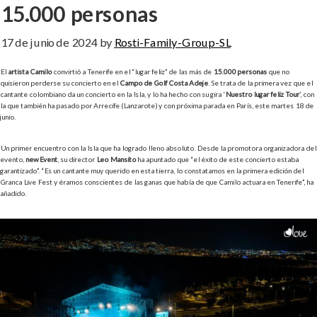
15.000 personas
17 de junio de 2024
by
Rosti-Family-Group-SL
El
artista Camilo
convirtió a Tenerife en el “lugar feliz” de las más de
15.000 personas
que no
quisieron perderse su concierto en el
Campo de Golf Costa Adeje
. Se trata de la primera vez que el
cantante colombiano da un concierto en la Isla, y lo ha hecho con su gira ‘
Nuestro lugar feliz Tour
’, con
la que también ha pasado por Arrecife (Lanzarote) y con próxima parada en París, este martes 18 de
junio.
Un primer encuentro con la Isla que ha logrado lleno absoluto. Desde la promotora organizadora del
evento,
newEvent
, su director
Leo Mansito
ha apuntado que “el éxito de este concierto estaba
garantizado”. “Es un cantante muy querido en esta tierra, lo constatamos en la primera edición del
Granca Live Fest y éramos conscientes de las ganas que había de que Camilo actuara en Tenerife”, ha
añadido.