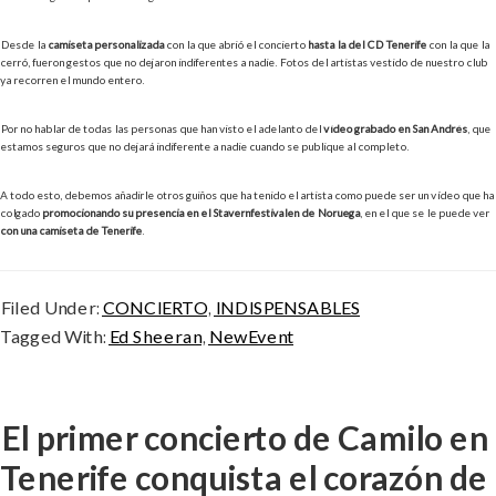
Desde la
camiseta personalizada
con la que abrió el concierto
hasta la del CD Tenerife
con la que la
cerró, fueron gestos que no dejaron indiferentes a nadie. Fotos del artistas vestido de nuestro club
ya recorren el mundo entero.
Por no hablar de todas las personas que han visto el adelanto del
vídeo grabado en San Andrés
, que
estamos seguros que no dejará indiferente a nadie cuando se publique al completo.
A todo esto, debemos añadirle otros guiños que ha tenido el artista como puede ser un vídeo que ha
colgado
promocionando su presencia en el Stavernfestivalen de Noruega
, en el que se le puede ver
con una
camiseta de Tenerife
.
Filed Under:
CONCIERTO
,
INDISPENSABLES
Tagged With:
Ed Sheeran
,
NewEvent
El primer concierto de Camilo en
Tenerife conquista el corazón de