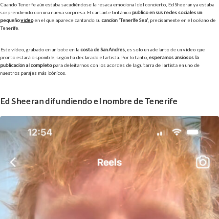
Cuando Tenerife aún estaba sacudiéndose la resaca emocional del concierto, Ed Sheeran ya estaba
sorprendiendo con una nueva sorpresa. El cantante británico
publicó en sus redes sociales un
pequeño
vídeo
en el que aparece cantando su
canción ‘Tenerife Sea’
, precisamente en el océano de
Tenerife.
Este vídeo, grabado en un bote en la
costa de San Andrés
, es solo un adelanto de un vídeo que
pronto estará disponible, según ha declarado el artista. Por lo tanto,
esperamos ansiosos la
publicación al completo
para deleitarnos con los acordes de la guitarra del artista en uno de
nuestros parajes más icónicos.
Ed Sheeran difundiendo el nombre de Tenerife