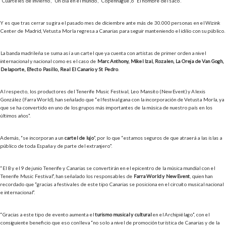
‘Cuarteles de invierno’, ‘Un día en el mundo’, ‘Copenhague’,o ‘El hombre del saco’.
Y es que tras cerrar su gira el pasado mes de diciembre ante más de 30.000 personas en el Wizink
Center de Madrid, Vetusta Morla regresa a Canarias para seguir manteniendo el idilio con su público.
La banda madrileña se suma así a un cartel que ya cuenta con artistas de primer orden a nivel
internacional y nacional como es el caso de
Marc Anthony, Mikel Izal, Rozalén, La Oreja de Van Gogh,
Delaporte, Efecto Pasillo, Real El Canario y St Pedro
.
Al respecto, los productores del Tenerife Music Festival, Leo Mansito (NewEvent) y Alexis
González (Farra World), han señalado que “el festival gana con la incorporación de Vetusta Morla, ya
que se ha convertido en uno de los grupos más importantes de la música de nuestro país en los
últimos años”.
Además, “se incorporan a un
cartel de lujo
”, por lo que “estamos seguros de que atraerá a las islas a
público de toda España y de parte del extranjero”.
“El 8 y el 9 de junio Tenerife y Canarias se convertirán en el epicentro de la música mundial con el
Tenerife Music Festival”, han señalado los responsables de
Farra World y NewEvent
, quien han
recordado que “gracias a festivales de este tipo Canarias se posiciona en el circuito musical nacional
e internacional”.
“Gracias a este tipo de evento aumenta el
turismo musical y cultural
en el Archipiélago”, con el
consiguiente beneficio que eso conlleva “no solo a nivel de promoción turística de Canarias y de la