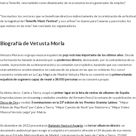
marca Tenerife, sino también como dinamizador de la economía local y generador de empleo”.
“Son muchos los sectores que se benefician directa e indirectamente de la celebración de un festival
de la magnitud del
Tenerife Music Festival
”, y eso al final “es bueno para Canarias y para todos los
que vivimos en las islas”, han concluido los organizadores.
Biografía de Vetusta Morla
Vetusta Morla es el grupo musical español de
pop rock más importante de los últimos años
. Desde
su formación ha llamado la atención por su
poderoso directo
, destacando por la contundencia de su
sonido, la precisión de su interpretación y su comunión con el público, haciendo que sus conciertos
sean auténticos acontecimientos en cada una de las plazas en las que se celebran. Así, con el
concierto celebrado en La Caja Mágica de Madrid, Vetusta Morla se convirtió en la
primera banda
española de su género capaz de reunir a 38.000 personas
en un concierto propio.
Su último disco: Cable a Tierra, ocupó el
primer lugar en la lista de ventas de álbumes de España
(reproducciones en streaming y unidades vendidas del formato físico) la semana de su publicación, es
Disco de Oro
y recibió
3 nominaciones en la 23ª edición de los Premios Grammy Latinos
: “Mejor
Álbum de Pop/Rock” por Cable a Tierra, “Mejor Canción de Rock” por Finisterre y “Mejor Vídeo
Musical Versión Larga” por Matria.
En diciembre de 2022 presentaron
Bailando Hasta el Apagón
, su
tercer álbum en directo
: un
documento audiovisual que recoge al completo el concierto ofrecido el 24 de junio de ese mismo
año en el Estadio Metropolitano de Madrid. La gran puesta de largo de Cable a Tierra: 35.000