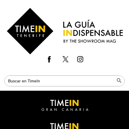
Skip
to
Time
main
in
content
Gran
Canaria
Botón de bús
Buscar: