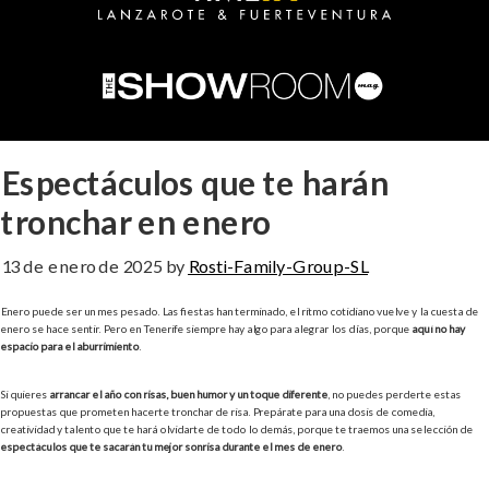
Espectáculos que te harán
tronchar en enero
13 de enero de 2025
by
Rosti-Family-Group-SL
Enero puede ser un mes pesado. Las fiestas han terminado, el ritmo cotidiano vuelve y la cuesta de
enero se hace sentir. Pero en Tenerife siempre hay algo para alegrar los días, porque
aquí no hay
espacio para el aburrimiento
.
Si quieres
arrancar el año con risas, buen humor y un toque diferente
, no puedes perderte estas
propuestas que prometen hacerte tronchar de risa. Prepárate para una dosis de comedia,
creatividad y talento que te hará olvidarte de todo lo demás, porque te traemos una selección de
espectáculos que te sacarán tu mejor sonrisa durante el mes de enero
.