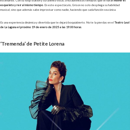
escenarios. Con su loop station y su talento vocal, crea auténticos temazos que te harán
mover el
esqueleto y reír al mismo tiempo
. En este espectáculo, Grison no solo despliega su habilidad
musical, sino que además sabe improvisar como nadie, haciendo que cada función sea única.
Es una experiencia dinámica y divertida que te dejará boquiabierto. No te la pierdas en el
Teatro Leal
de La Laguna el próximo 19 de enero de 2025 a las 19.00 horas
.
‘Tremenda’ de Petite Lorena