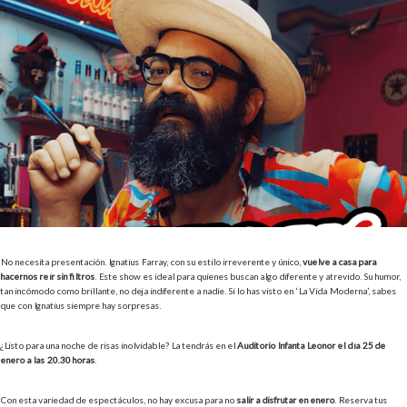
No necesita presentación. Ignatius Farray, con su estilo irreverente y único,
vuelve a casa para
hacernos reír sin filtros
. Este show es ideal para quienes buscan algo diferente y atrevido. Su humor,
tan incómodo como brillante, no deja indiferente a nadie. Si lo has visto en ‘La Vida Moderna’, sabes
que con Ignatius siempre hay sorpresas.
¿Listo para una noche de risas inolvidable? La tendrás en el
Auditorio Infanta Leonor el día 25 de
enero a las 20.30 horas
.
Con esta variedad de espectáculos, no hay excusa para no
salir a disfrutar en enero
. Reserva tus