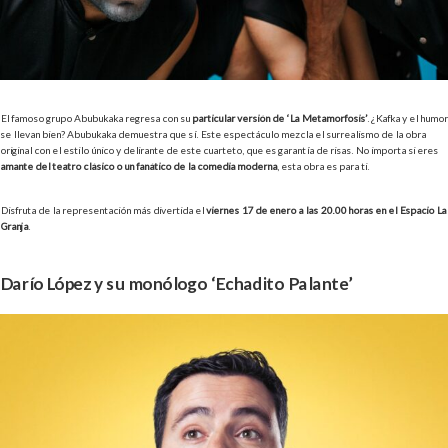
El famoso grupo Abubukaka regresa con su
particular versión de ‘La Metamorfosis’
. ¿Kafka y el humor
se llevan bien? Abubukaka demuestra que sí. Este espectáculo mezcla el surrealismo de la obra
original con el estilo único y delirante de este cuarteto, que es garantía de risas. No importa si eres
amante del teatro clásico o un fanático de la comedia moderna
, esta obra es para ti.
Disfruta de la representación más divertida el
viernes 17 de enero a las 20.00 horas en el Espacio La
Granja
.
Darío López y su monólogo ‘Echadito Palante’