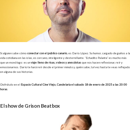
Si alguien sabe cómo
conectar con el público canario
, es Darío López. Su humor, cargado de guiños a la
vida cotidiana en las islas, es cercano, inteligente y desternillante. ‘Echadito Palante’ es mucho más
que un monólogo: es un
viaje lleno de risas, vídeos y anécdotas
que nos hacen reflexionar, reír y
emocionarnos. Darío te hará reír desde el primer minuto y, quién sabe, tal vez hasta te veas reflejado
en alguna de sus historias.
Disfrútalo en el
Espacio Cultural Cine Viejo, Candelaria el sábado 18 de enero de 2025 a las 20:00
horas
.
El show de Grison Beatbox