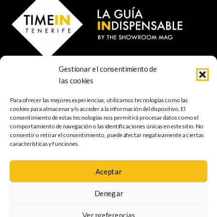
Gestionar el consentimiento de
© 2023 TIME IN TENERIFE - Rosti Family Group S.L.
las cookies
Calle San Francisco Javier 80
Santa Cruz de Tenerife
Para ofrecer las mejores experiencias, utilizamos tecnologías como las
38001 Santa Cruz de Tenerife (ES)
cookies para almacenar y/o acceder a la información del dispositivo. El
consentimiento de estas tecnologías nos permitirá procesar datos como el
comportamiento de navegación o las identificaciones únicas en este sitio. No
INDISPENSABLE
ARTE & CULTURA
MÚSICA
GASTRONOMÍA
consentir o retirar el consentimiento, puede afectar negativamente a ciertas
NATURALEZA
ESCAPADAS
COMPRAS
FOTOGRAFÍA
GRATIS
INFANTIL
características y funciones.
Aceptar
Política de
Aviso legal
Política de cookies
Denegar
privacidad
Mapa web
Accesibilidad
Ver preferencias