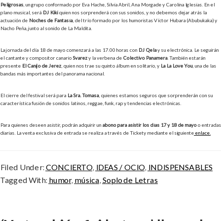
Peligrosas
, un grupo conformado por Eva Hache, Silvia Abril, Ana Morgade y Carolina Iglesias. En el
plano musical, será
DJ Kiki
quien nos sorprenderá con sus sonidos, y no debemos dejar atrás la
actuación de
Noches de Fantasía
, del trío formado por los humoristas Víctor Hubara (Abubukaka) y
Nacho Peña, junto al sonido de La Maldita.
La jornada del día 18 de mayo comenzará a las 17.00 horas con
DJ Qela
y su electrónica. Le seguirán
el cantante y compositor canario
Svarez
y la verbena de
Colectivo Panamera
. También estarán
presente
El Canijo de Jerez
, quien nos trae su quinto álbum en solitario, y
La La Love You
, una de las
bandas más importantes del panorama nacional.
El cierre del festival será para
La Sra. Tomasa
, quienes estamos seguros que sorprenderán con su
característica fusión de sonidos latinos, reggae, funk, rap y tendencias electrónicas.
Para quienes deseen asistir, podrán adquirir un
abono para asistir los días 17 y 18 de mayo
o entradas
diarias. La venta exclusiva de entrada se realiza a través de Tickety mediante el siguiente
enlace.
Filed Under:
CONCIERTO
,
IDEAS / OCIO
,
INDISPENSABLES
Tagged With:
humor
,
música
,
Soplo de Letras