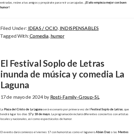
entradas, reúne a tus amigos y prepárate para reír a carcajadas.
¡El año empieza mejor con buen
humor!
Filed Under:
IDEAS / OCIO
,
INDISPENSABLES
Tagged With:
Comedia
,
humor
El Festival Soplo de Letras
inunda de música y comedia La
Laguna
17 de mayo de 2024
by
Rosti-Family-Group-SL
La
Plaza del Cristo de La Laguna
será escenario por primera vez del
Festival Soplo de Letras
, que
tendrá lugar los días
17 y 18 de mayo.
La programación incluirá diferentes conciertos con artistas
locales y nacionales, así como espectáculos de humor.
El evento dará comienzo el viernes 17 con humoristas como el lagunero
Abián Díaz
o las
Mentes