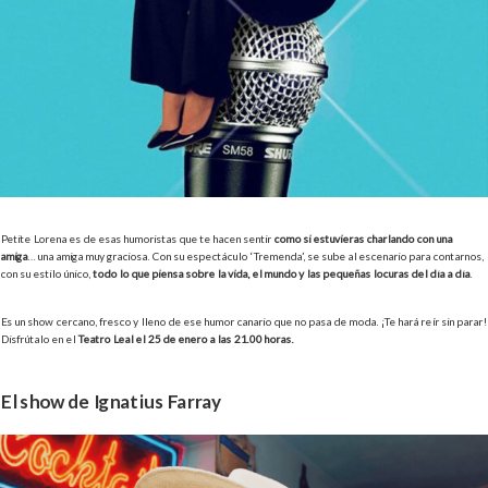
Petite Lorena es de esas humoristas que te hacen sentir
como si estuvieras charlando con una
amiga
… una amiga muy graciosa. Con su espectáculo ‘Tremenda’, se sube al escenario para contarnos,
con su estilo único,
todo lo que piensa sobre la vida, el mundo y las pequeñas locuras del día a día
.
Es un show cercano, fresco y lleno de ese humor canario que no pasa de moda. ¡Te hará reír sin parar!
Disfrútalo en el
Teatro Leal el 25 de enero a las 21.00 horas.
El show de Ignatius Farray