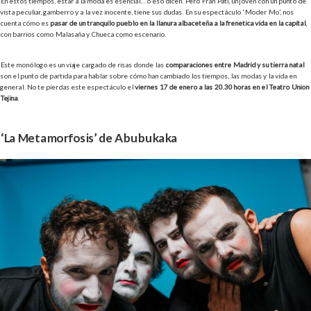
En estos tiempos, estar a la moda es esencial… o eso dicen. Pero Fran Pati, un joven con un punto de
vista peculiar, gamberro y a la vez inocente, tiene sus dudas. En su espectáculo ‘Moder Mo’, nos
cuenta cómo es
pasar de un tranquilo pueblo en la llanura albaceteña a la frenética vida en la capital
,
con barrios como Malasaña y Chueca como escenario.
Este monólogo es un viaje cargado de risas donde las
comparaciones entre Madrid y su tierra natal
son el punto de partida para hablar sobre cómo han cambiado los tiempos, las modas y la vida en
general. No te pierdas este espectáculo el
viernes 17 de enero a las 20.30 horas en el Teatro Unión
Tejina
.
‘La Metamorfosis’ de Abubukaka