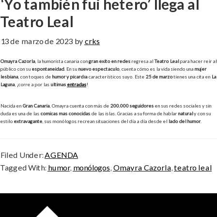
‘Yo también fui hetero’ llega al
Teatro Leal
13 de marzo de 2023
by
crks
Omayra Cazorla
, la humorista canaria con
gran éxito en redes
regresa al
Teatro Leal
para hacer reír al
público con su
espontaneidad
. En su
nuevo espectáculo
, cuenta cómo es la vida siendo una
mujer
lesbiana
, con toques de
humor y picardía
característicos suyo. Este
25 de marzo
tienes una cita en
La
Laguna
, ¡corre a por las
últimas
entradas
!
Nacida en
Gran Canaria
, Omayra cuenta con más de
200.000 seguidores
en sus redes sociales y sin
duda es una de las
cómicas más conocidas
de las islas. Gracias a su forma de hablar
natural
y con su
estilo
extravagante
, sus monólogos recrean situaciones del día a día desde el
lado del humor
.
Filed Under:
AGENDA
Tagged With:
humor
,
monólogos
,
Omayra Cazorla
,
teatro leal