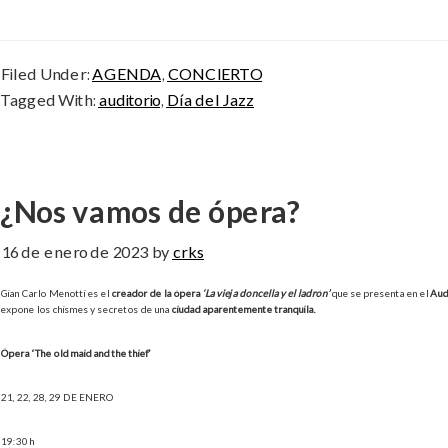
Filed Under:
AGENDA
,
CONCIERTO
Tagged With:
auditorio
,
Día del Jazz
¿Nos vamos de ópera?
16 de enero de 2023
by
crks
Gian Carlo Menotti es el
creador de la ópera
‘La vieja doncella y el ladrón’
que se presenta en el
Aud
expone los chismes y secretos de una
ciudad aparentemente tranquila.
Ópera ‘The old maid and the thief’
21, 22, 28, 29 DE ENERO
19:30 h