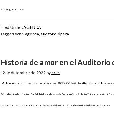
Entrada general: 21€
Filed Under:
AGENDA
Tagged With:
agenda
,
auditorio
,
ópera
Historia de amor en el Auditorio 
12 de diciembre de 2022
by
crks
La
Sinfónica de Tenerife
nos vuelve a maravillar con
Romeo y Julieta
. El
Auditorio de Tenerife
acoge e
Bajo la batuta del director
Daniel Raiskin y el violín de Benjamin Schmid
, la Sinfónica interpretará
Danz
Todo un conciertazo para hacer la
tarde-noche del viernes 16 realmente inolvidable.
¿Te apuntas?