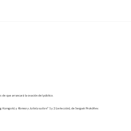
 de que arrancará la ovación del público.
ng Korngold, y
Romeo y Julieta suite
nº 1 y 2 (selección), de Serguéi Prokófiev.