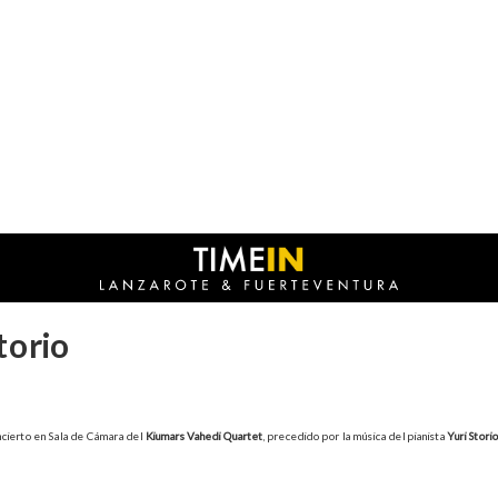
torio
ncierto en Sala de Cámara del
Kiumars Vahedi Quartet
, precedido por la música del pianista
Yuri Stori