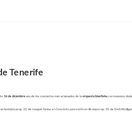
de Tenerife
ste
16 de diciembre
uno de los conciertos más aclamados de la
orquesta tinerfeña
y no tenemos dudas
as fantásticas
op. 22, de Joaquín Turina; el
Concierto para violín en Re mayor
op. 35, de Erich Wolfga