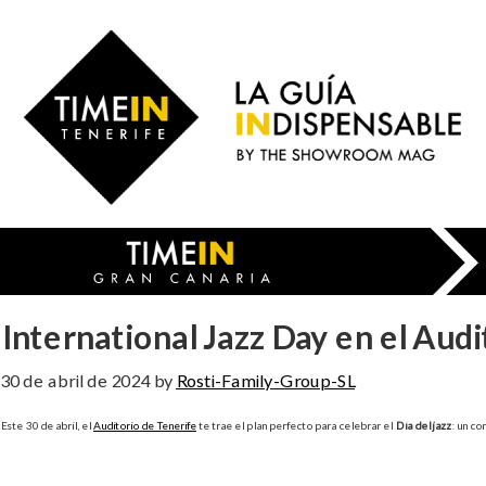
Skip
to
Time
main
in
content
Gran
Canaria
International Jazz Day en el Audi
30 de abril de 2024
by
Rosti-Family-Group-SL
Este 30 de abril, el
Auditorio de Tenerife
te trae el plan perfecto para celebrar el
Día del jazz
: un co