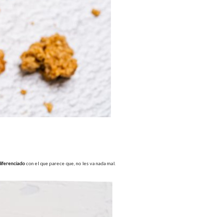
iferenciado
con el que parece que, no les va nada mal.