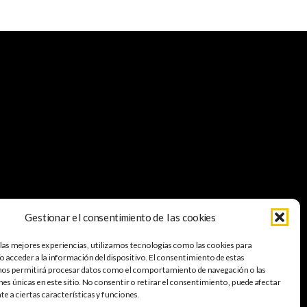
Gestionar el consentimiento de las cookies
 las mejores experiencias, utilizamos tecnologías como las cookies para
A
 acceder a la información del dispositivo. El consentimiento de estas
nos permitirá procesar datos como el comportamiento de navegación o las
nes únicas en este sitio. No consentir o retirar el consentimiento, puede afectar
 a ciertas características y funciones.