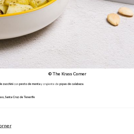
© The Krass Corner
e zucchini
con
pesto de menta
y crujiente de
pìpas de calabaza
.
so, Santa Cruz de Tenerife
orner