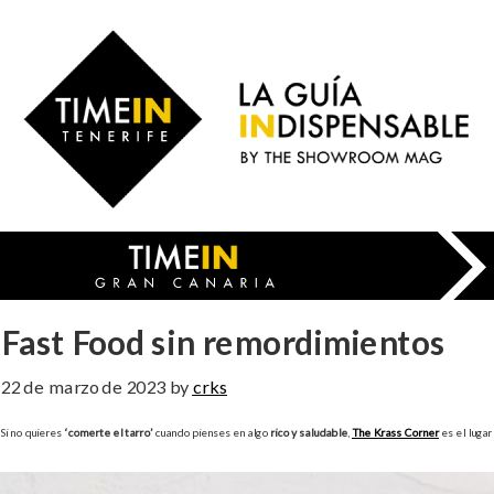
Skip
to
Time
main
in
content
Gran
Canaria
Fast Food sin remordimientos
22 de marzo de 2023
by
crks
Si no quieres
‘comerte el tarro’
cuando pienses en algo
rico y saludable
,
The Krass Corner
es el lugar