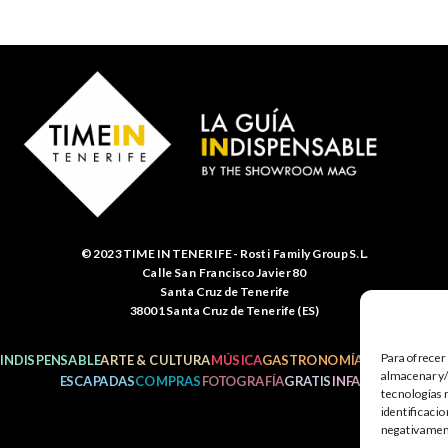
© 2023 TIME IN TENERIFE - Rosti Family Group S.L.
Calle San Francisco Javier 80
Santa Cruz de Tenerife
38001 Santa Cruz de Tenerife (ES)
Para ofrecer
INDISPENSABLE
ARTE & CULTURA
MÚSICA
GASTRONOMÍA
NATURALEZ
almacenar y/o
ESCAPADAS
COMPRAS
FOTOGRAFÍA
GRATIS
INFANTIL
tecnologías 
identificacio
negativamente