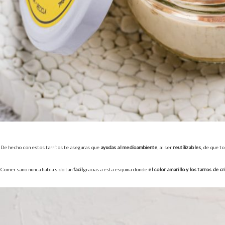
De hecho con estos tarritos te aseguras que
ayudas al medioambiente
, al ser
reutilizables
, de que t
Comer sano nunca había sido tan
fácil
gracias a esta esquina donde
el color amarillo y los tarros de cr