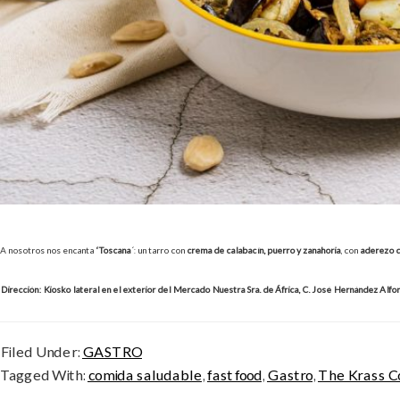
A nosotros nos encanta
‘Toscana
´: un tarro con
crema de calabacín, puerro y zanahoria
, con
aderezo d
Dirección: Kiosko lateral en el exterior del Mercado Nuestra Sra. de África, C. José Hernández Alfon
Filed Under:
GASTRO
Tagged With:
comida saludable
,
fast food
,
Gastro
,
The Krass C