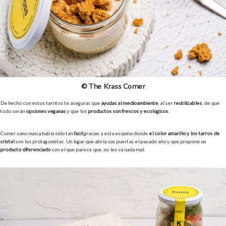
© The Krass Corner
De hecho con estos tarritos te aseguras que
ayudas al medioambiente
, al ser
reutilizables
, de que
todo serán
opciones veganas
y que los
productos son frescos y ecológicos
.
Comer sano nunca había sido tan
fácil
gracias a esta esquina donde
el color amarillo y los tarros de
cristal
son los protagonistas. Un lugar que abría sus puertas el pasado año y que propone un
producto diferenciado
con el que parece que, no les va nada mal.