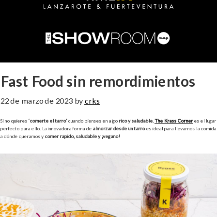
Fast Food sin remordimientos
22 de marzo de 2023
by
crks
Si no quieres
‘comerte el tarro’
cuando pienses en algo
rico y saludable
,
The Krass Corner
es el lugar
perfecto para ello. La innovadora forma de
almorzar desde un tarro
es ideal para llevarnos la comida
a dónde queramos y
comer rápido, saludable y ¡vegano!