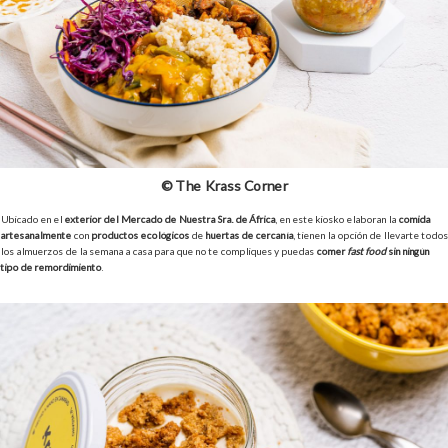
© The Krass Corner
Ubicado en el
exterior del Mercado de Nuestra Sra. de África
, en este kiosko elaboran la
comida
artesanalmente
con
productos ecológicos
de
huertas de cercanía
, tienen la opción de llevarte todos
los almuerzos de la semana a casa para que no te compliques y puedas
comer
fast food
sin ningún
tipo de remordimiento
.