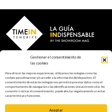
Gestionar el consentimiento de
© 2023 TIME IN TENERIFE - Rosti Family Group S.L.
las cookies
Calle San Francisco Javier 80
Santa Cruz de Tenerife
Para ofrecer las mejores experiencias, utilizamos tecnologías como las
38001 Santa Cruz de Tenerife (ES)
cookies para almacenar y/o acceder a la información del dispositivo. El
consentimiento de estas tecnologías nos permitirá procesar datos como el
comportamiento de navegación o las identificaciones únicas en este sitio. No
INDISPENSABLE
ARTE & CULTURA
MÚSICA
GASTRONOMÍA
consentir o retirar el consentimiento, puede afectar negativamente a ciertas
NATURALEZA
ESCAPADAS
COMPRAS
FOTOGRAFÍA
GRATIS
INFANTIL
características y funciones.
Aceptar