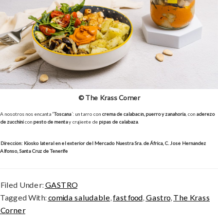
© The Krass Corner
A nosotros nos encanta
‘Toscana
´: un tarro con
crema de calabacín, puerro y zanahoria
, con
aderezo
de zucchini
con
pesto de menta
y crujiente de
pìpas de calabaza
.
Dirección: Kiosko lateral en el exterior del Mercado Nuestra Sra. de África, C. José Hernández
Alfonso, Santa Cruz de Tenerife
Filed Under:
GASTRO
Tagged With:
comida saludable
,
fast food
,
Gastro
,
The Krass
Corner