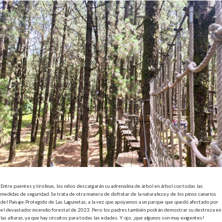
Entre puentes y tirolinas, los niños descargarán su adrenalina de árbol en árbol con todas las
medidas de seguridad. Se trata de otra manera de disfrutar de la naturaleza y de los pinos canarios
del Paisaje Protegido de Las Lagunetas, a la vez que apoyamos a un parque que quedó afectado por
el devastador incendio forestal de 2023.
Pero los padres también podrán demostrar su destreza en
las alturas, ya que hay circuitos para todas las edades. Y ojo, ¡que algunos son muy exigentes!