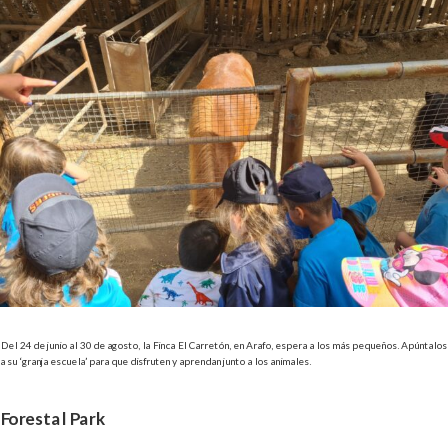
Del 24 de junio al 30 de agosto, la
Finca El Carretón, en Arafo,
espera a los más pequeños. Apúntalos
a su ‘granja escuela’ para que disfruten y aprendan junto a los animales.
Forestal Park