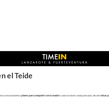
en el Teide
 cinco emocionantes
planes para compartir con tu madre
si aún no tienes nada pensado, desde
vistas p