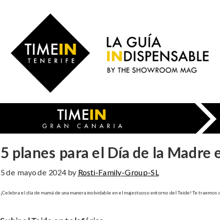
Skip
to
Time
main
in
content
Gran
Canaria
5 planes para el Día de la Madre 
5 de mayo de 2024
by
Rosti-Family-Group-SL
¡
Celebra el día de mamá de una manera inolvidable en el majestuoso entorno del Teide! Te traemos