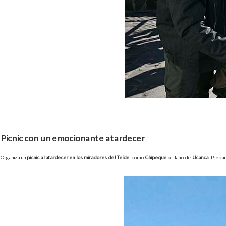
Picnic con un emocionante atardecer
Organiza un
picnic al atardecer en los miradores del Teide
, como
Chipeque
o Llano de
Ucanca
. Prepa