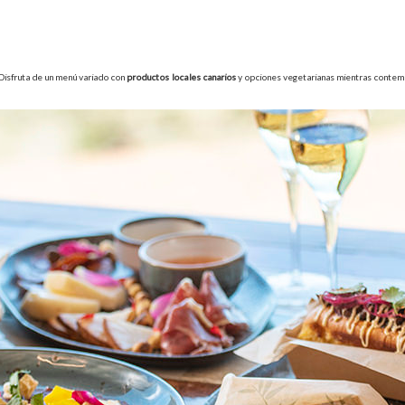
Disfruta de un menú variado con
productos locales canarios
y opciones vegetarianas mientras contempl