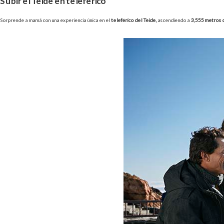
Subir el Teide en teleférico
Sorprende a mamá con una experiencia única en el
teleférico del Teide,
ascendiendo a
3,555 metros d