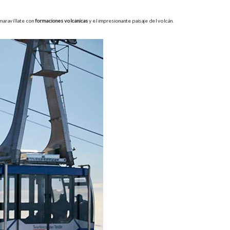
 maravíllate con
formaciones volcánicas
y el impresionante paisaje del volcán.