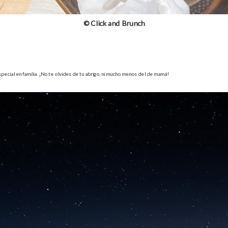
© Click and Brunch
pecial en familia. ¡No te olvides de tu abrigo, ni mucho menos del de mamá!