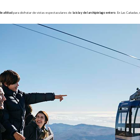
e altitud
para disfrutar de vistas espectaculares de
la isla y del archipiélago entero
. En Las Cañadas,