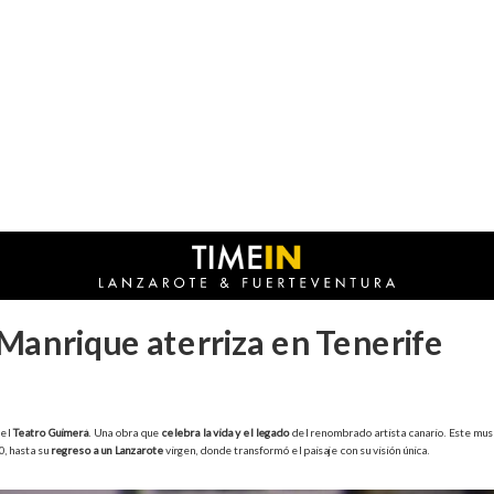
 Manrique aterriza en Tenerife
 el
Teatro Guimerá
. Una obra que
celebra la vida y el legado
del renombrado artista canario. Este musi
, hasta su
regreso a un Lanzarote
virgen, donde transformó el paisaje con su visión única.