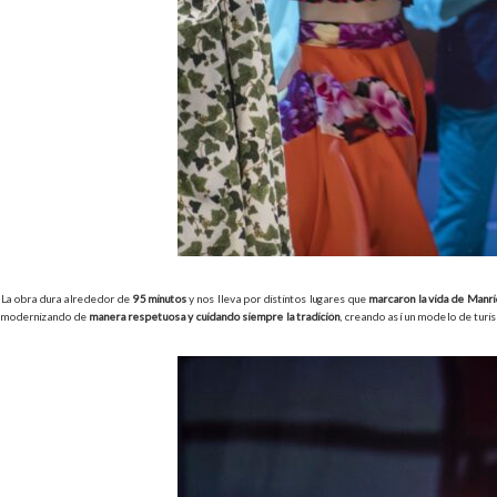
La obra dura alrededor de
95 minutos
y nos lleva por distintos lugares que
marcaron la vida de Manr
modernizando de
manera respetuosa y cuidando siempre la tradición
, creando así un modelo de turis