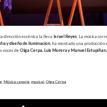
 la dirección escénica la lleva
Israel Reyes
. La música corr
fía y diseño de iluminación
, ha montado una producción q
s voces de
Olga Cerpa, Luis Morera y Manuel Estupiñán,
te
,
Música canaria
,
musical
,
Olga Cerpa