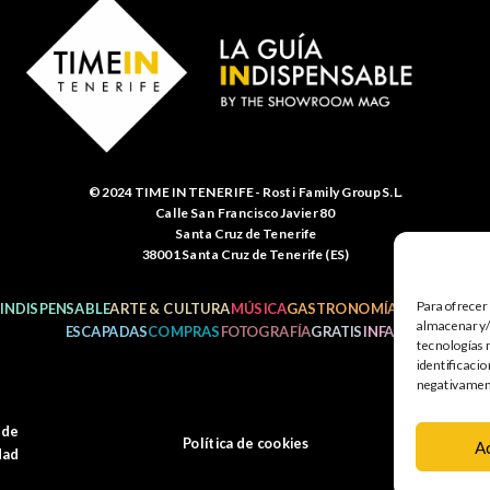
© 2024 TIME IN TENERIFE - Rosti Family Group S.L.
Calle San Francisco Javier 80
Santa Cruz de Tenerife
38001 Santa Cruz de Tenerife (ES)
Para ofrecer
INDISPENSABLE
ARTE & CULTURA
MÚSICA
GASTRONOMÍA
NATURALEZ
almacenar y/o
ESCAPADAS
COMPRAS
FOTOGRAFÍA
GRATIS
INFANTIL
tecnologías 
identificacio
negativamente
 de
Política de cookies
M
A
dad