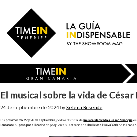
Skip
to
Time
main
in
content
Gran
Canaria
El musical sobre la vida de César
24 de septiembre de 2024
by
Selena Rosende
Los
próximos 26, 27 y 28 de septiembre
, podrás disfrutar del
musical dedicado a César Manrique
en
Lanzarote
, su
paso por el Madrid
de posguerra, su estancia en el
bullicioso Nueva York
de los años 60