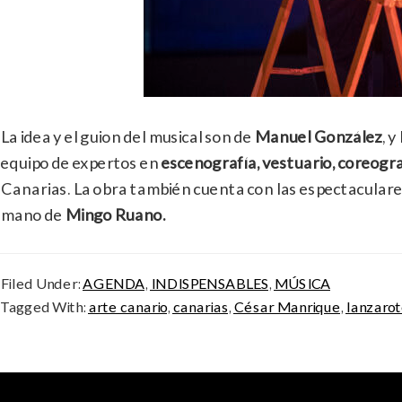
La idea y el guion del musical son de
Manuel González
, y
equipo de expertos en
escenografía, vestuario, coreogra
Canarias. La obra también cuenta con las espectaculare
mano de
Mingo Ruano.
Filed Under:
AGENDA
,
INDISPENSABLES
,
MÚSICA
Tagged With:
arte canario
,
canarias
,
César Manrique
,
lanzaro