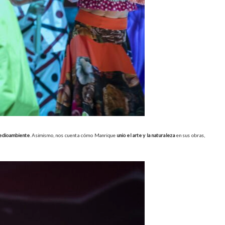
dioambiente
. Asimismo, nos cuenta cómo Manrique
unió el arte y la naturaleza
en sus obras,