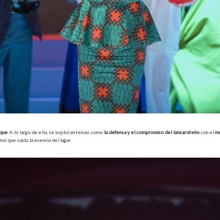
ique
. A lo largo de ella, se exploran temas como
la defensa y el compromiso del lanzaroteño
con el
me
mo que cuida la esencia del lugar.