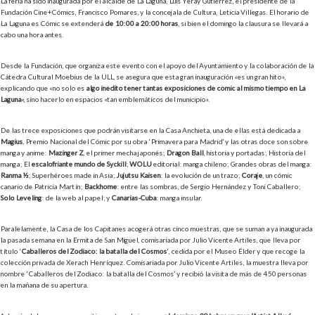
La feria ha sido inaugurada por el alcalde de La Laguna, Luis Yeray Gutiérrez, el presidente de la
Fundación Cine+Cómics, Francisco Pomares, y la concejala de Cultura, Leticia Villegas. El horario de
La Laguna es Cómic se extenderá
de 10:00 a 20:00 horas
, si bien el domingo la clausura se llevará a
cabo una hora antes.
Desde la Fundación, que organiza este evento con el apoyo del Ayuntamiento y la colaboración de la
Cátedra Cultural Moebius de la ULL, se asegura que esta gran inauguración «es un gran hito»,
explicando que «no solo es
algo inédito tener tantas exposiciones de cómic al mismo tiempo en La
Laguna
«, sino hacerlo en espacios «tan emblemáticos del municipio».
De las trece exposiciones que podrán visitarse en la Casa Anchieta, una de ellas está dedicada a
Magius
, Premio Nacional del Cómic por su obra ‘Primavera para Madrid’ y las otras doce son sobre
manga y anime:
Mazinger Z
, el primer mecha japonés;
Dragon Ball
, historia y portadas; Historia del
manga; El
escalofriante mundo de Syckill
;
WOLU
editorial: manga chileno; Grandes obras del manga:
Ranma ½
; Superhéroes made in Asia;
Jujutsu Kaisen
: la evolución de un trazo;
Coraje
, un cómic
canario de Patricia Martín;
Backhome
: entre las sombras, de Sergio Hernández y Toni Caballero;
Solo Leveling
: de la web al papel; y
Canarias-Cuba
: manga insular.
Paralelamente, la Casa de los Capitanes acogerá otras cinco muestras, que se suman a ya inaugurada
la pasada semana en la Ermita de San Miguel, comisariada por Julio Vicente Artiles, que lleva por
título ‘
Caballeros del Zodiaco: la batalla del Cosmos
‘, cedida por el Museo Élder y que recoge la
colección privada de Xerach Henríquez. Comisariada por Julio Vicente Artiles, la muestra lleva por
nombre ‘Caballeros del Zodiaco: la batalla del Cosmos’ y recibió la visita de más de 450 personas
en la mañana de su apertura.