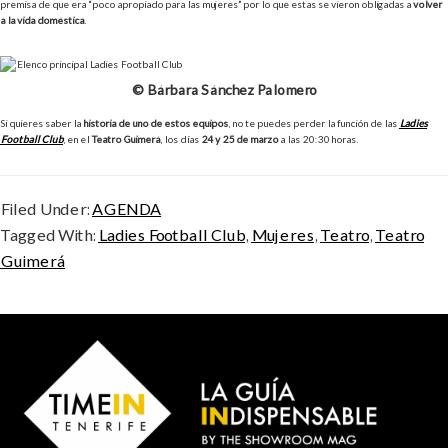
premisa de que era “poco apropiado para las mujeres” por lo que estas se vieron obligadas a
volver
a la vida doméstica
.
© Bárbara Sánchez Palomero
Si quieres saber la
historia de uno de estos equipos
, no te puedes perder la función de las
Ladies
Football Club
, en el
Teatro Guimerá
, los días
24 y 25 de marzo
a las 20:30 horas.
Filed Under:
AGENDA
Tagged With:
Ladies Football Club
,
Mujeres
,
Teatro
,
Teatro
Guimerá