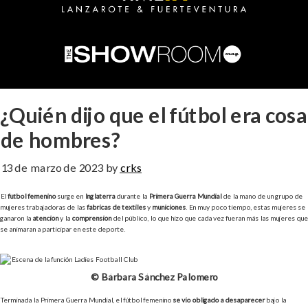
¿Quién dijo que el fútbol era cosa
de hombres?
13 de marzo de 2023
by
crks
El
fútbol femenino
surge en
Inglaterra
durante la
Primera Guerra Mundial
de la mano de un grupo de
mujeres trabajadoras de las
fábricas de textiles
y
municiones
. En muy poco tiempo, estas mujeres se
ganaron la
atención
y la
comprensión
del público, lo que hizo que cada vez fueran más las mujeres que
se animaran a participar en este deporte.
© Bárbara Sánchez Palomero
Terminada la Primera Guerra Mundial, el fútbol femenino
se vio obligado a desaparecer
bajo la