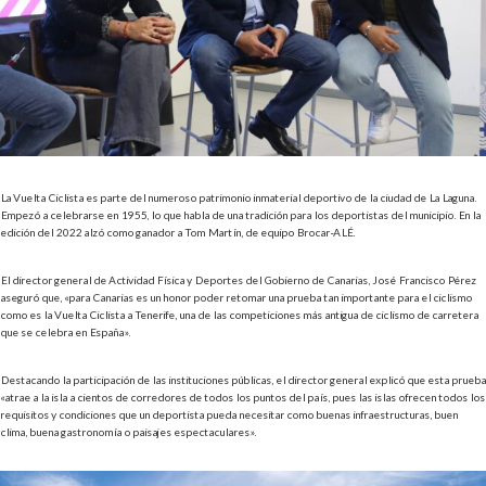
La Vuelta Ciclista es parte del numeroso patrimonio inmaterial deportivo de la ciudad de La Laguna.
Empezó a celebrarse en 1955, lo que habla de una tradición para los deportistas del municipio. En la
edición del 2022 alzó como ganador a Tom Martín, de equipo Brocar-ALÉ.
El director general de Actividad Física y Deportes del Gobierno de Canarias, José Francisco Pérez
aseguró que, «para Canarias es un honor poder retomar una prueba tan importante para el ciclismo
como es la Vuelta Ciclista a Tenerife, una de las competiciones más antigua de ciclismo de carretera
que se celebra en España».
Destacando la participación de las instituciones públicas, el director general explicó que esta prueba
«atrae a la isla a cientos de corredores de todos los puntos del país, pues las islas ofrecen todos los
requisitos y condiciones que un deportista pueda necesitar como buenas infraestructuras, buen
clima, buena gastronomía o paisajes espectaculares».