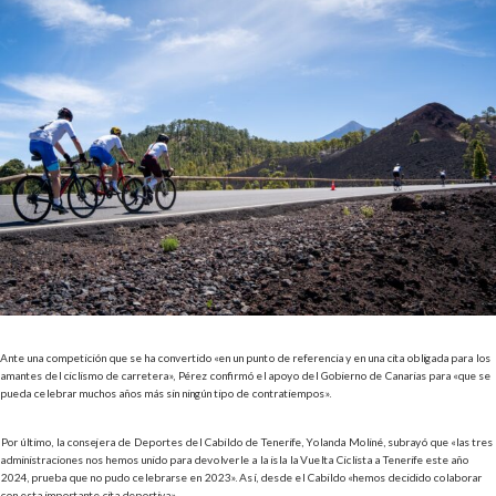
Ante una competición que se ha convertido «en un punto de referencia y en una cita obligada para los
amantes del ciclismo de carretera», Pérez confirmó el apoyo del Gobierno de Canarias para «que se
pueda celebrar muchos años más sin ningún tipo de contratiempos».
Por último, la consejera de Deportes del Cabildo de Tenerife, Yolanda Moliné, subrayó que «las tres
administraciones nos hemos unido para devolverle a la isla la Vuelta Ciclista a Tenerife este año
2024, prueba que no pudo celebrarse en 2023». Así, desde el Cabildo «hemos decidido colaborar
con esta importante cita deportiva».