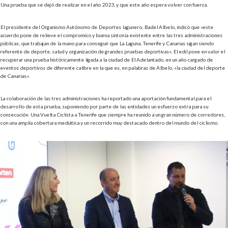
Una prueba que se dejó de realizar en el año 2023, y que este año espera volver con fuerza.
El presidente del Organismo Autónomo de Deportes lagunero, Badel Albelo, indicó que «este
acuerdo pone de relieve el compromiso y buena sintonía existente entre las tres administraciones
públicas, que trabajan de la mano para conseguir que La Laguna, Tenerife y Canarias sigan siendo
referente de deporte, salud y organización de grandes pruebas deportivas». El edil pone en valor el
recuperar una prueba históricamente ligada a la ciudad de El Adelantado, en un año cargado de
eventos deportivos de diferente calibre en la que es, en palabras de Albelo, «la ciudad del deporte
de Canarias».
La colaboración de las tres administraciones ha reportado una aportación fundamental para el
desarrollo de esta prueba, suponiendo por parte de las entidades un esfuerzo extra para su
consecución. Una Vuelta Ciclista a Tenerife que siempre ha reunido a un gran número de corredores,
con una amplia cobertura mediática y un recorrido muy destacado dentro del mundo del ciclismo.