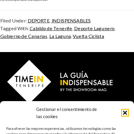
Filed Under:
DEPORTE
,
INDISPENSABLES
Tagged With:
Cabildo de Tenerife
,
Deporte Lagunero
,
Gobierno de Canarias
,
La Laguna
,
Vuelta Ciclista
Gestionar el consentimiento de
© 2024 TIME IN TENERIFE - Rosti Family Group S.L.
las cookies
Calle San Francisco Javier 80
Santa Cruz de Tenerife
Para ofrecer las mejores experiencias, utilizamos tecnologías como las
38001 Santa Cruz de Tenerife (ES)
cookies para almacenar y/o acceder a la información del dispositivo. El