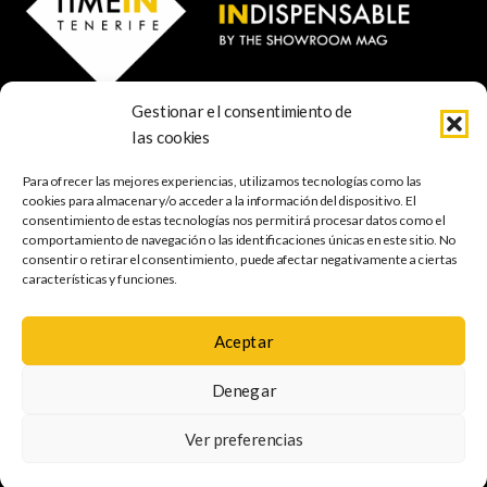
Gestionar el consentimiento de
© 2025 TIME IN TENERIFE - Rosti Family Group S.L.
las cookies
Calle San Francisco Javier 80
Santa Cruz de Tenerife
Para ofrecer las mejores experiencias, utilizamos tecnologías como las
38001 Santa Cruz de Tenerife (ES)
cookies para almacenar y/o acceder a la información del dispositivo. El
consentimiento de estas tecnologías nos permitirá procesar datos como el
comportamiento de navegación o las identificaciones únicas en este sitio. No
INDISPENSABLE
ARTE & CULTURA
MÚSICA
GASTRONOMÍA
consentir o retirar el consentimiento, puede afectar negativamente a ciertas
NATURALEZA
ESCAPADAS
COMPRAS
FOTOGRAFÍA
GRATIS
INFANTIL
características y funciones.
Aceptar
Política de
Aviso legal
Política de cookies
Denegar
privacidad
Mapa web
Accesibilidad
Ver preferencias