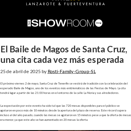
El Baile de Magos de Santa Cruz,
una cita cada vez más esperada
25 de abril de 2025
by
Rosti-Family-Group-SL
El próximo viernes 2 de mayo, Santa Cruz de Tenerife se vestirá de tradición con la celebración del
esperado Baile de Magos, uno de los eventos más emblemáticos de las Fiestas de Mayo.
La cita
tendrá lugar a partir de las 21:00 horas en el entorno de la calle La Noria y sus alrededores.
La expectación por este evento ha sido tal que las 720 mesas disponibles para el público se
agotaron en poco más de 10 minutos desde la apertura del plazo de reserva.
Este récord supera
incluso al del año pasado, cuando las mesas se agotaron en 15 minutos pese a que la oferta de mesas
era menor, ya que este año se han aumentado en 20 mesas la oferta.
​