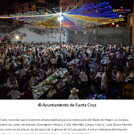
© Ayuntamiento de Santa Cruz
Cabe recordar que el entorno urbano habitual para la celebración del Baile de Magos se localiza
entre las calles de Antonio Domínguez Alfonso, Calle Nifú-Nifá, Campo Castro, Calle Bravo Murillo,
así como en las plazas de Europa y de la Iglesia de la Concepción. A esta tradicional distribución,
este año se suma además la calle Candelaria y la calle Santo Domingo.