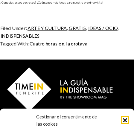
¿Conocías estos secretos? ¡Cuéntanos más ideas para nuestra próxima visita!
Filed Under:
ARTE Y CULTURA
,
GRATIS
,
IDEAS / OCIO
,
INDISPENSABLES
Tagged With:
Cuatro horas en
,
la orotava
Gestionar el consentimiento de
© 2024 TIME IN TENERIFE - Rosti Family Group S.L.
las cookies
Calle San Francisco Javier 80
Santa Cruz de Tenerife