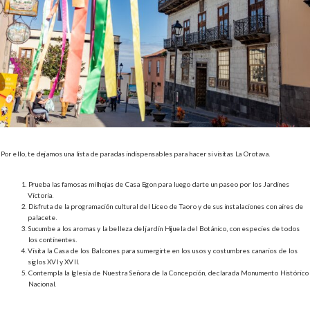
Por ello, te dejamos una lista de paradas indispensables para hacer si visitas La Orotava.
Prueba las famosas milhojas de Casa Egon para luego darte un paseo por los Jardines
Victoria.
Disfruta de la programación cultural del Liceo de Taoro y de sus instalaciones con aires de
palacete.
Sucumbe a los aromas y la belleza del jardín Hijuela del Botánico, con especies de todos
los continentes.
Visita la Casa de los Balcones para sumergirte en los usos y costumbres canarios de los
siglos XVI y XVII.
Contempla la Iglesia de Nuestra Señora de la Concepción, declarada Monumento Histórico
Nacional.