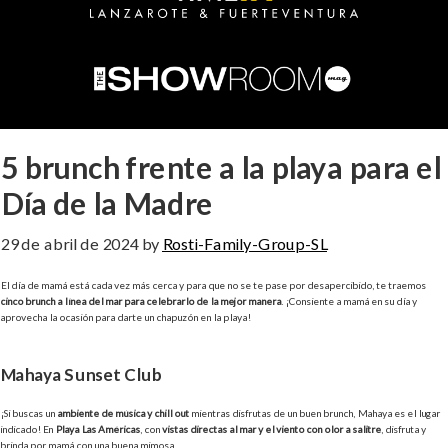
5 brunch frente a la playa para el
Día de la Madre
29 de abril de 2024
by
Rosti-Family-Group-SL
El día de mamá está cada vez más cerca y para que no se te pase por desapercibido, te traemos
cinco brunch a línea del mar para celebrarlo de la mejor manera
. ¡Consiente a mamá en su día y
aprovecha la ocasión para darte un chapuzón en la playa!
Mahaya Sunset Club
¡Si buscas un
ambiente de música y chill out
mientras disfrutas de un buen brunch, Mahaya es el lugar
indicado! En
Playa
Las Américas
, con
vistas directas al mar y el viento con olor a salitre
, disfruta y
brinda por mamá con una buena mimosa.