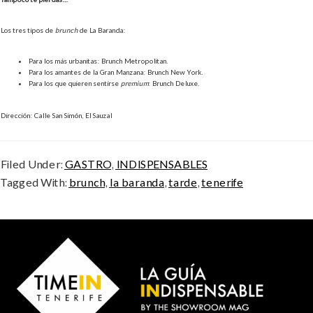
Los tres tipos de
brunch
de La Baranda:
Para los más urbanitas: Brunch Metropolitan.
Para los amantes de la Gran Manzana: Brunch New York.
Para los que quieren sentirse
premium
: Brunch Deluxe.
Dirección: Calle San Simón, El Sauzal
Filed Under:
GASTRO
,
INDISPENSABLES
Tagged With:
brunch
,
la baranda
,
tarde
,
tenerife