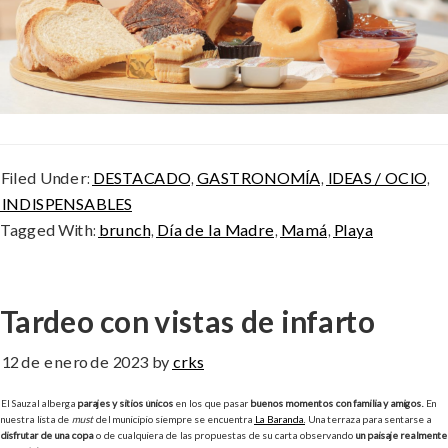
Filed Under:
DESTACADO
,
GASTRONOMÍA
,
IDEAS / OCIO
,
INDISPENSABLES
Tagged With:
brunch
,
Día de la Madre
,
Mamá
,
Playa
Tardeo con vistas de infarto
12 de enero de 2023
by
crks
El Sauzal alberga
parajes y sitios únicos
en los que pasar
buenos momentos con familia y amigos.
En
nuestra lista de
must
del municipio siempre se encuentra
La Baranda.
Una terraza para sentarse a
disfrutar de una copa
o de cualquiera de las propuestas de su carta observando
un paisaje realmente