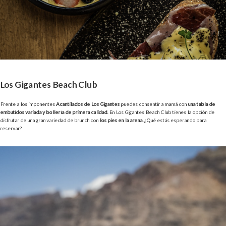
Los Gigantes Beach Club
Frente a los imponentes
Acantilados de Los Gigantes
puedes consentir a mamá con
una tabla de
embutidos variada y bollería de primera calidad.
En Los Gigantes Beach Club tienes la opción de
disfrutar de una gran variedad de brunch con
los pies en la arena.
¿Qué estás esperando para
reservar?