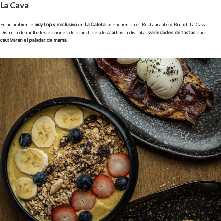
La Cava
En un ambiente
muy top y exclusivo
en
La Caleta
se encuentra el Restaurante y Brunch La Cava.
Disfruta de múltiples opciones de brunch desde
acai
hasta distintas
variedades de tostas
que
cautivarán el paladar de mamá.