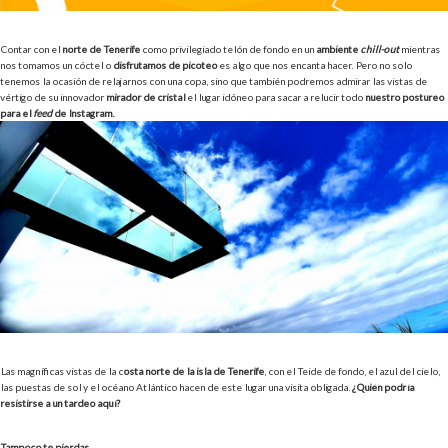
Contar con el
norte de Tenerife
como privilegiado telón de fondo en un
ambiente
chill-out
mientras
nos tomamos un cóctel o
disfrutamos de picoteo
es algo que nos encanta hacer. Pero no solo
tenemos la ocasión de relajarnos con una copa, sino que también podremos admirar las vistas de
vértigo de su innovador
mirador de cristal
el
lugar idóneo para sacar a relucir todo
nuestro postureo
para el
feed
de Instagram.
Las magníficas vistas de la c
osta norte de la isla de Tenerife
, con el Teide de fondo, el azul del cielo,
las puestas de sol y el océano Atlántico hacen de este lugar una visita obligada.
¿Quién podría
resistirse a un tardeo aquí?
Tampoco te pierdas…