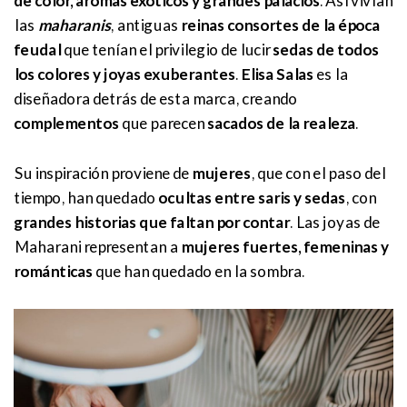
de color, aromas exóticos y grandes palacios
. Así vivían
las
maharanis
, antiguas
reinas consortes de la época
feudal
que tenían el privilegio de lucir
sedas de todos
los colores y joyas exuberantes
.
Elisa Salas
es la
diseñadora detrás de esta marca, creando
complementos
que parecen
sacados de la realeza
.
Su inspiración proviene de
mujeres
, que con el paso del
tiempo, han quedado
ocultas entre saris y sedas
, con
grandes historias que faltan por contar
. Las joyas de
Maharani representan a
mujeres fuertes, femeninas y
románticas
que han quedado en la sombra.