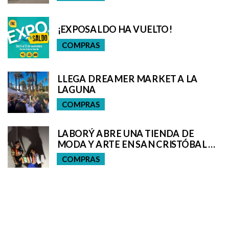
¡EXPOSALDO HA VUELTO!
COMPRAS
LLEGA DREAMER MARKET A LA
LAGUNA
COMPRAS
LABORÝ ABRE UNA TIENDA DE
MODA Y ARTE EN SAN CRISTÓBAL DE
LA LAGUNA
COMPRAS