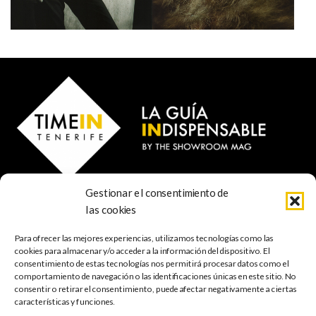
Gestionar el consentimiento de
© 2023 TIME IN TENERIFE - Rosti Family Group S.L.
las cookies
Calle San Francisco Javier 80
Santa Cruz de Tenerife
Para ofrecer las mejores experiencias, utilizamos tecnologías como las
38001 Santa Cruz de Tenerife (ES)
cookies para almacenar y/o acceder a la información del dispositivo. El
consentimiento de estas tecnologías nos permitirá procesar datos como el
comportamiento de navegación o las identificaciones únicas en este sitio. No
INDISPENSABLE
ARTE & CULTURA
MÚSICA
GASTRONOMÍA
consentir o retirar el consentimiento, puede afectar negativamente a ciertas
NATURALEZA
ESCAPADAS
COMPRAS
FOTOGRAFÍA
GRATIS
INFANTIL
características y funciones.