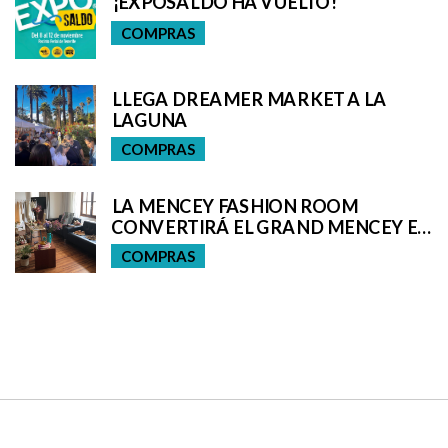
¡EXPOSALDO HA VUELTO!
COMPRAS
LLEGA DREAMER MARKET A LA
LAGUNA
COMPRAS
LA MENCEY FASHION ROOM
CONVERTIRÁ EL GRAND MENCEY EN
UNA BOUTIQUE DE LUJO
COMPRAS