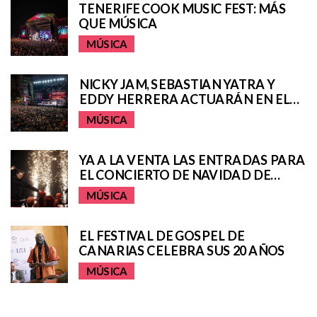
TENERIFE COOK MUSIC FEST: MÁS
QUE MÚSICA
MÚSICA
NICKY JAM, SEBASTIAN YATRA Y
EDDY HERRERA ACTUARÁN EN EL
CARNAVAL DE DÍA DE SANTA CRUZ
MÚSICA
DE TENERIFE
YA A LA VENTA LAS ENTRADAS PARA
EL CONCIERTO DE NAVIDAD DE
PUERTOS DE TENERIFE
MÚSICA
EL FESTIVAL DE GOSPEL DE
CANARIAS CELEBRA SUS 20 AÑOS
MÚSICA