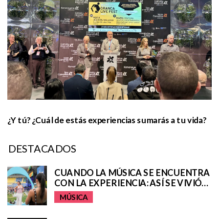
¿Y tú? ¿Cuál de estás experiencias sumarás a tu vida?
DESTACADOS
CUANDO LA MÚSICA SE ENCUENTRA
CON LA EXPERIENCIA: ASÍ SE VIVIÓ
EL UNIVERSO REMIX DE IQOS EN EL
MÚSICA
GRANCA LIVE FEST