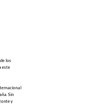
 de los
a este
nternacional
ña. Sin
zonte y