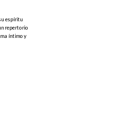
su espíritu
un repertorio
ima íntimo y