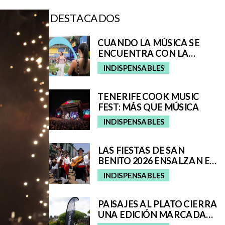
DESTACADOS
CUANDO LA MÚSICA SE
ENCUENTRA CON LA
EXPERIENCIA: ASÍ SE VIVIÓ
INDISPENSABLES
EL UNIVERSO REMIX DE
IQOS EN EL GRANCA LIVE
FEST
TENERIFE COOK MUSIC
FEST: MÁS QUE MÚSICA
INDISPENSABLES
LAS FIESTAS DE SAN
BENITO 2026 ENSALZAN EL
FOLCLORE Y LAS
INDISPENSABLES
TRADICIONES DE TENERIFE
E INCORPORAN A SAN
CRISTÓBAL A SU ROMERÍA
PAISAJES AL PLATO CIERRA
REGIONAL
UNA EDICIÓN MARCADA