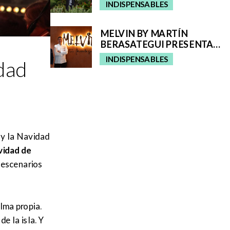
POR EL TALENTO
INDISPENSABLES
GASTRONÓMICO Y LA
INTERPRETACIÓN DEL
PAISAJE
MELVIN BY MARTÍN
BERASATEGUI PRESENTA
“MELVIN ALCHEMY”, UNA
INDISPENSABLES
idad
EXPERIENCIA QUE
FUSIONA ALTA COCINA
Y COCTELERÍA EN ABAMA
RESORT TENERIFE
s y la Navidad
vidad de
 escenarios
lma propia.
e la isla. Y