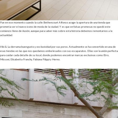
Fue en ese momento cuando la calle Bethencourt Alfonso acoge la apertura de una tienda que
prometía ser el nuevo icono de moda de la ciudad. Y es que en falsas promesas no quedó este
comienzo lleno de ilusión, aunque para saber más sobre esta historia debemos remontarnos a la
actualidad.
Viki & Lu derrama buen gusto y exclusividad por sus poros. Actualmente se ha convertido en una de
esas tiendas en las que nos quedamos embelesados con sus escaparates. Ellas son la unión perfecta
para cuidar cada detalle de su local, donde podemos encontrar marcas exclusivas como Etro,
Missoni, Elisabetta Franchy, Fabiana Filippi y Herno.