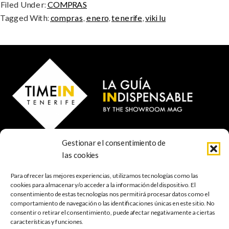
Filed Under:
COMPRAS
Tagged With:
compras
,
enero
,
tenerife
,
viki lu
Gestionar el consentimiento de
© 2023 TIME IN TENERIFE - Rosti Family Group S.L.
las cookies
Calle San Francisco Javier 80
Santa Cruz de Tenerife
Para ofrecer las mejores experiencias, utilizamos tecnologías como las
38001 Santa Cruz de Tenerife (ES)
cookies para almacenar y/o acceder a la información del dispositivo. El
consentimiento de estas tecnologías nos permitirá procesar datos como el
comportamiento de navegación o las identificaciones únicas en este sitio. No
INDISPENSABLE
ARTE & CULTURA
MÚSICA
GASTRONOMÍA
consentir o retirar el consentimiento, puede afectar negativamente a ciertas
NATURALEZA
ESCAPADAS
COMPRAS
FOTOGRAFÍA
GRATIS
INFANTIL
características y funciones.