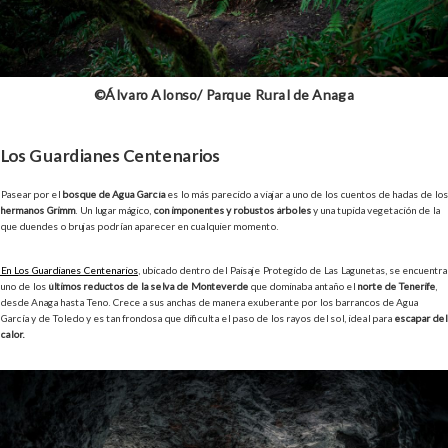
©Álvaro Alonso/ Parque Rural de Anaga
Los Guardianes Centenarios
Pasear por el
bosque de Agua García
es lo más parecido a viajar a uno de los cuentos de hadas de los
hermanos Grimm
. Un lugar mágico,
con imponentes y robustos árboles
y una tupida vegetación de la
que duendes o brujas podrían aparecer en cualquier momento.
En Los Guardianes Centenarios
, ubicado dentro del Paisaje Protegido de Las Lagunetas, se encuentra
uno de los
últimos reductos de la selva de Monteverde
que dominaba antaño el
norte de Tenerife
,
desde Anaga hasta Teno. Crece a sus anchas de manera exuberante por los barrancos de Agua
García y de Toledo y es tan frondosa que dificulta el paso de los rayos del sol, ideal para
escapar del
calor.