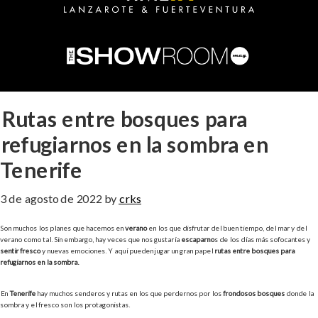
Rutas entre bosques para
refugiarnos en la sombra en
Tenerife
3 de agosto de 2022
by
crks
Son muchos los planes que hacemos en
verano
en los que disfrutar del buen tiempo, del mar y del
verano como tal. Sin embargo, hay veces que nos gustaría
escaparno
s de los días más sofocantes y
sentir fresco
y nuevas emociones. Y aquí pueden jugar un gran papel
rutas entre bosques para
refugiarnos en la sombra.
En
Tenerife
hay muchos senderos y rutas en los que perdernos por los
frondosos bosques
donde la
sombra y el fresco son los protagonistas.