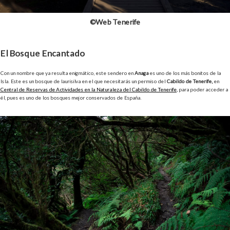
©Web Tenerife
El Bosque Encantado
Con un nombre que ya resulta enigmático, este sendero en
Anaga
es uno de los más bonitos de la
Isla. Este es un bosque de laurisilva en el que necesitarás un permiso del
Cabildo de Tenerife,
en
Central de Reservas de Actividades en la Naturaleza del Cabildo de Tenerife,
para poder acceder a
él, pues es uno de los bosques mejor conservados de España.