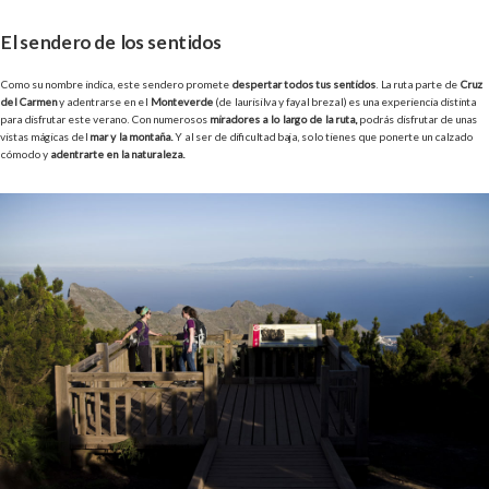
El sendero de los sentidos
Como su nombre indica, este sendero promete
despertar todos tus sentidos
. La ruta parte de
Cruz
del Carmen
y adentrarse en el
Monteverde
(de laurisilva y fayal brezal) es una experiencia distinta
para disfrutar este verano. Con numerosos
miradores a lo largo de la ruta,
podrás disfrutar de unas
vistas mágicas del
mar y la montaña.
Y al ser de dificultad baja, solo tienes que ponerte un calzado
cómodo y
adentrarte en la naturaleza.