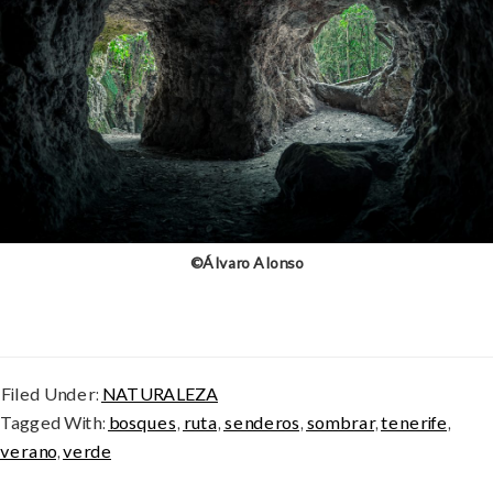
©Álvaro Alonso
Filed Under:
NATURALEZA
Tagged With:
bosques
,
ruta
,
senderos
,
sombrar
,
tenerife
,
verano
,
verde