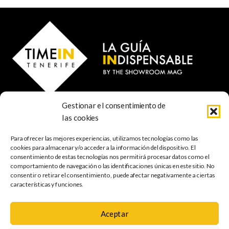
Gestionar el consentimiento de
© 2022 TIME IN TENERIFE - Rosti Family Group S.L.
las cookies
Calle San Francisco Javier 80
Santa Cruz de Tenerife
Para ofrecer las mejores experiencias, utilizamos tecnologías como las
38001 Santa Cruz de Tenerife (ES)
cookies para almacenar y/o acceder a la información del dispositivo. El
consentimiento de estas tecnologías nos permitirá procesar datos como el
comportamiento de navegación o las identificaciones únicas en este sitio. No
INDISPENSABLE
ARTE & CULTURA
MÚSICA
GASTRONOMÍA
consentir o retirar el consentimiento, puede afectar negativamente a ciertas
NATURALEZA
ESCAPADAS
COMPRAS
FOTOGRAFÍA
GRATIS
INFANTIL
características y funciones.
Aceptar
Política de