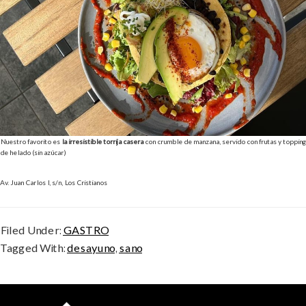
Nuestro favorito es
la irresistible torrija casera
con crumble de manzana, servido con frutas y topping
de helado (sin azúcar)
Av. Juan Carlos I, s/n, Los Cristianos
Filed Under:
GASTRO
Tagged With:
desayuno
,
sano