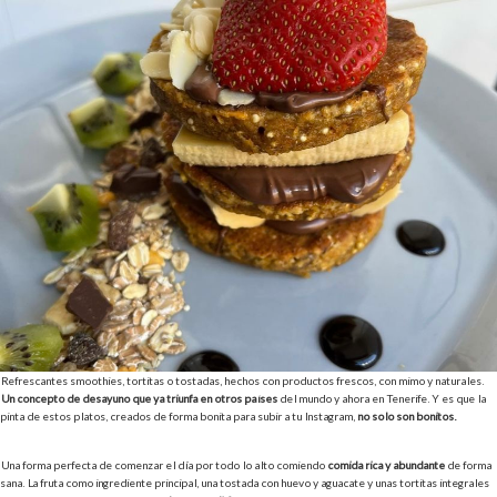
Refrescantes smoothies, tortitas o tostadas, hechos con productos frescos, con mimo y naturales.
Un concepto de desayuno que ya triunfa en otros países
del mundo y ahora en Tenerife. Y es que la
pinta de estos platos, creados de forma bonita para subir a tu Instagram,
no solo son bonitos.
Una forma perfecta de comenzar el día por todo lo alto comiendo
comida rica y abundante
de forma
sana. La fruta como ingrediente principal, una tostada con huevo y aguacate y unas tortitas integrales