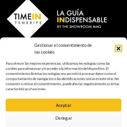
Gestionar el consentimiento de
© 2023 TIME IN TENERIFE - Rosti Family Group S.L.
las cookies
Calle San Francisco Javier 80
Santa Cruz de Tenerife
Para ofrecer las mejores experiencias, utilizamos tecnologías como las
38001 Santa Cruz de Tenerife (ES)
cookies para almacenar y/o acceder a la información del dispositivo. El
consentimiento de estas tecnologías nos permitirá procesar datos como el
comportamiento de navegación o las identificaciones únicas en este sitio. No
INDISPENSABLE
ARTE & CULTURA
MÚSICA
GASTRONOMÍA
consentir o retirar el consentimiento, puede afectar negativamente a ciertas
NATURALEZA
ESCAPADAS
COMPRAS
FOTOGRAFÍA
GRATIS
INFANTIL
características y funciones.
Aceptar
Política de
Aviso legal
Política de cookies
Denegar
privacidad