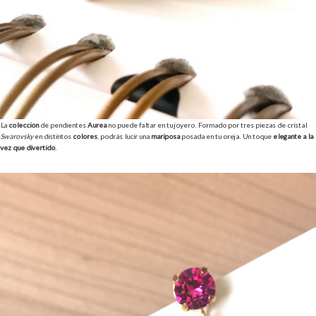
La
colección
de pendientes
Aurea
no puede faltar en tu joyero. Formado por tres piezas de cristal
Swarovsky
en distintos
colores
, podrás lucir una
mariposa
posada en tu oreja. Un toque
elegante a la
vez que divertido
.