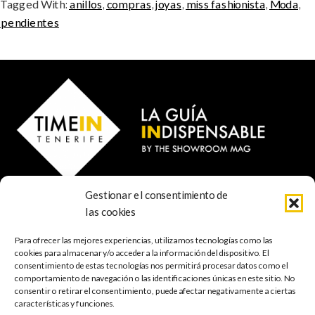
Tagged With:
anillos
,
compras
,
joyas
,
miss fashionista
,
Moda
,
pendientes
Gestionar el consentimiento de
© 2023 TIME IN TENERIFE - Rosti Family Group S.L.
las cookies
Calle San Francisco Javier 80
Santa Cruz de Tenerife
Para ofrecer las mejores experiencias, utilizamos tecnologías como las
38001 Santa Cruz de Tenerife (ES)
cookies para almacenar y/o acceder a la información del dispositivo. El
consentimiento de estas tecnologías nos permitirá procesar datos como el
comportamiento de navegación o las identificaciones únicas en este sitio. No
INDISPENSABLE
ARTE & CULTURA
MÚSICA
GASTRONOMÍA
consentir o retirar el consentimiento, puede afectar negativamente a ciertas
NATURALEZA
ESCAPADAS
COMPRAS
FOTOGRAFÍA
GRATIS
INFANTIL
características y funciones.