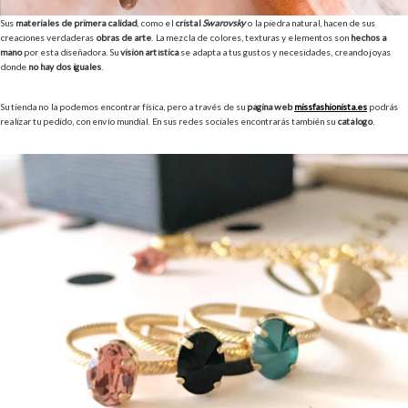
Sus
materiales de primera calidad
, como el
cristal
Swarovsky
o la piedra natural, hacen de sus
creaciones verdaderas
obras de arte
. La mezcla de colores, texturas y elementos son
hechos a
mano
por esta diseñadora. Su
visión artística
se adapta a tus gustos y necesidades, creando joyas
donde
no hay dos iguales
.
Su tienda no la podemos encontrar física, pero a través de su
página web
missfashionista.es
podrás
realizar tu pedido, con envío mundial. En sus redes sociales encontrarás también su
catálogo
.