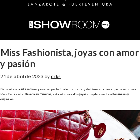
Miss Fashionista, joyas con amor
y pasión
21 de abril de 2023
by
crks
Dedicarte a la
artesanía
es poner un pedacito de tu corazón y de tí en cada pieza que haces, como
Miss Fashionista.
Basada en Canarias
, esta artista realiza
joyas
completamente
artesanales y
originales
.