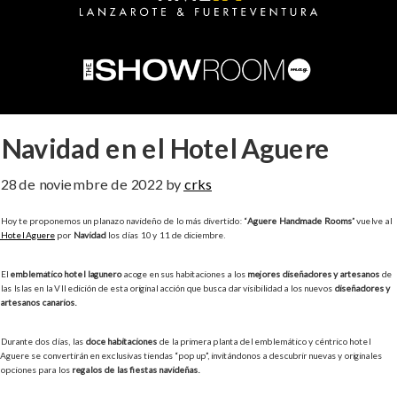
Navidad en el Hotel Aguere
28 de noviembre de 2022
by
crks
Hoy te proponemos un planazo navideño de lo más divertido: “
Aguere Handmade Rooms
” vuelve al
Hotel Aguere
por
Navidad
los días 10 y 11 de diciembre.
El
emblemático hotel lagunero
acoge en sus habitaciones a los
mejores diseñadores y artesanos
de
las Islas en la VII edición de esta original acción que busca dar visibilidad a los nuevos
diseñadores y
artesanos canarios.
Durante dos días, las
doce habitaciones
de la primera planta del emblemático y céntrico hotel
Aguere se convertirán en exclusivas tiendas “pop up”, invitándonos a descubrir nuevas y originales
opciones para los
regalos de las fiestas navideñas.