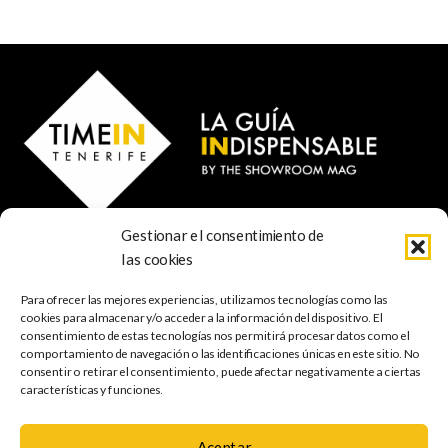
Gestionar el consentimiento de
© 2022 TIME IN TENERIFE - Rosti Family Group S.L.
las cookies
Calle San Francisco Javier 80
Santa Cruz de Tenerife
Para ofrecer las mejores experiencias, utilizamos tecnologías como las
38001 Santa Cruz de Tenerife (ES)
cookies para almacenar y/o acceder a la información del dispositivo. El
consentimiento de estas tecnologías nos permitirá procesar datos como el
comportamiento de navegación o las identificaciones únicas en este sitio. No
INDISPENSABLE
ARTE & CULTURA
MÚSICA
GASTRONOMÍA
consentir o retirar el consentimiento, puede afectar negativamente a ciertas
NATURALEZA
ESCAPADAS
COMPRAS
FOTOGRAFÍA
GRATIS
INFANTIL
características y funciones.
Aceptar