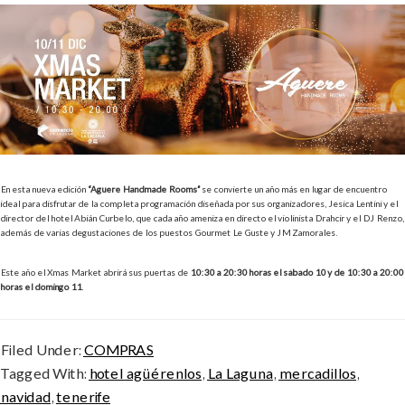
En esta nueva edición
“Aguere Handmade Rooms”
se convierte un año más en lugar de encuentro
ideal para disfrutar de la completa programación diseñada por sus organizadores, Jesica Lentini y el
director del hotel Abián Curbelo, que cada año ameniza en directo el violinista Drahcir y el DJ Renzo,
además de varias degustaciones de los puestos Gourmet Le Guste y JM Zamorales.
Este año el Xmas Market abrirá sus puertas de
10:30 a 20:30 horas el sábado 10 y de 10:30 a 20:00
horas el domingo 11
.
Filed Under:
COMPRAS
Tagged With:
hotel agüérenlos
,
La Laguna
,
mercadillos
,
navidad
,
tenerife