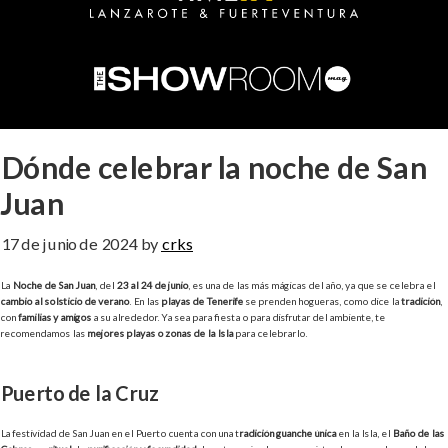
Dónde celebrar la noche de San
Juan
17 de junio de 2024
by
crks
La
Noche de San Juan
, del
23 al 24 de junio
, es una de las más mágicas del año, ya que se celebra el
cambio al solsticio de verano
. En las
playas de Tenerife
se prenden hogueras, como dice la
tradición
,
con
familias y amigos
a su alrededor. Ya sea para fiesta o para disfrutar del ambiente, te
recomendamos las
mejores playas o zonas de la Isla
para celebrarlo.
Puerto de la Cruz
La festividad de San Juan en el Puerto cuenta con una t
radición guanche única
en la Isla, el
Baño de las