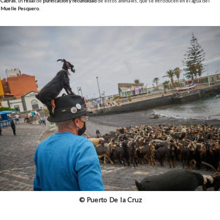
Cabras
, un
ritual
de
purificación y fecundidad
de estos animales, que se introducen en el agua del
Muelle Pesquero
.
© Puerto De la Cruz