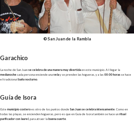
© San Juan de la Rambla
Garachico
La noche de San Juan
se celebra de una manera muy divertida
en este municipio. Al llegar la
medianoche
cada persona enciende una
vela
y se prenden las hogueras, y a las
00:00 horas
se hace
el tradicional
baño nocturno
.
Guía de Isora
Este
municipio costero
es otro de los puntos donde
San Juan se celebra intensamente
. Como en
todas las playas, se encienden hogueras, pero es que en Guía de Isora también se hace un
ritual
purificador con laurel
, para atraer la
buena suerte
.