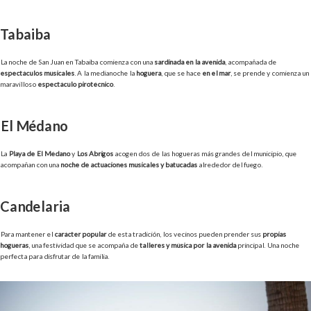
Tabaiba
La noche de San Juan en Tabaiba comienza con una
sardinada en la avenida
, acompañada de
espectáculos musicales
. A la medianoche la
hoguera
, que se hace
en el mar
, se prende y comienza un
maravilloso
espectáculo pirotécnico
.
El Médano
La
Playa de El Médano
y
Los Abrigos
acogen dos de las hogueras más grandes del municipio, que
acompañan con una
noche de actuaciones musicales y batucadas
alrededor del fuego.
Candelaria
Para mantener el
carácter popular
de esta tradición, los vecinos pueden prender sus
propias
hogueras
, una festividad que se acompaña de
talleres y música por la avenida
principal. Una noche
perfecta para disfrutar de la familia.