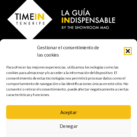
Gestionar el consentimiento de
© 2024 TIME IN TENERIFE - Rosti Family Group S.L.
las cookies
Calle San Francisco Javier 80
Santa Cruz de Tenerife
Para ofrecer las mejores experiencias, utilizamos tecnologías como las
38001 Santa Cruz de Tenerife (ES)
cookies para almacenar y/o acceder a la información del dispositivo. El
consentimiento de estas tecnologías nos permitirá procesar datos como el
comportamiento de navegación o las identificaciones únicas en este sitio. No
INDISPENSABLE
ARTE & CULTURA
MÚSICA
GASTRONOMÍA
consentir o retirar el consentimiento, puede afectar negativamente a ciertas
NATURALEZA
ESCAPADAS
COMPRAS
FOTOGRAFÍA
GRATIS
INFANTIL
características y funciones.
Aceptar
Política de
Aviso legal
Política de cookies
Denegar
privacidad