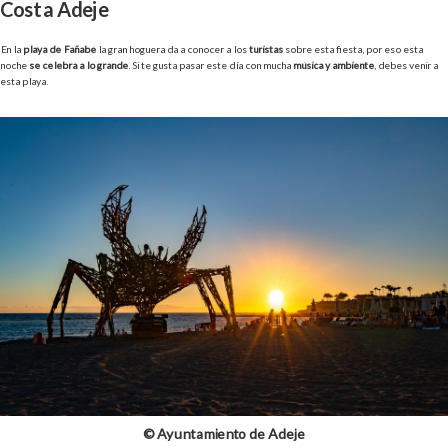
Costa Adeje
En la
playa de Fañabé
la gran hoguera da a conocer a los
turistas
sobre esta fiesta, por eso esta
noche
se celebra a lo grande
. Si te gusta pasar este día con mucha
música y ambiente
, debes venir a
esta playa.
© Ayuntamiento de Adeje