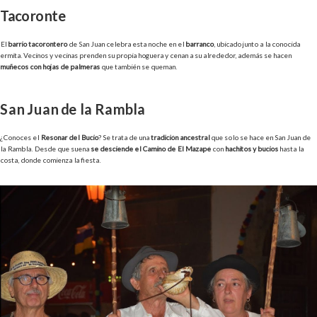
Tacoronte
El
barrio tacorontero
de San Juan celebra esta noche en el
barranco
, ubicado junto a la conocida
ermita. Vecinos y vecinas prenden su propia hoguera y cenan a su alrededor, además se hacen
muñecos con hojas de palmeras
que también se queman.
San Juan de la Rambla
¿Conoces el
Resonar del Bucio
? Se trata de una
tradición ancestral
que solo se hace en San Juan de
la Rambla. Desde que suena
se desciende el Camino de El Mazapé
con
hachitos y bucios
hasta la
costa, donde comienza la fiesta.