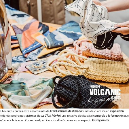
El evento contará este año con más de
treinta firmas desfilando
y más de cuarenta en
exposición
.
Además podremos disfrutar de
Le Club Market
, una iniciativa dedicada al
comercio y la formación
que
ofrecerá la interacción entre el público y los diseñadores en su espacio
kissing rooms
.