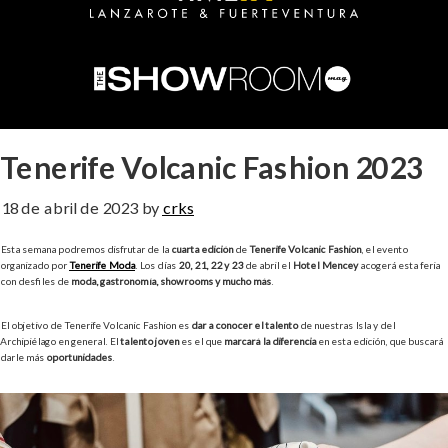
Tenerife Volcanic Fashion 2023
18 de abril de 2023
by
crks
Esta semana podremos disfrutar de la
cuarta edición
de
Tenerife Volcanic Fashion
, el evento
organizado por
Tenerife Moda
. Los días
20, 21, 22 y 23
de abril el
Hotel Mencey
acogerá esta feria
con desfiles de
moda, gastronomía, showrooms y mucho más
.
El objetivo de Tenerife Volcanic Fashion es
dar a conocer el talento
de nuestras Isla y del
Archipiélago en general. El
talento joven
es el que
marcará la diferencia
en esta edición, que buscará
darle más
oportunidades
.