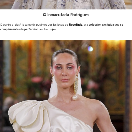
© Inmaculada Rodrígues
Durante el desfile también pudimos ver las joyas de
Roselinde
, una
colección exclusiva
que
se
complementa a la perfección
con los trajes.