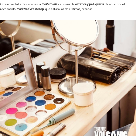
Otra novedad a destacar es la
masterclass
y el
show
de
estética y peluquería
ofrecido por el
reconocido
Mark Van Westerop
, que estará las dos últimas jornadas.