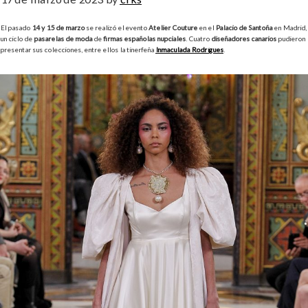
El pasado
14 y 15 de marzo
se realizó el evento
Atelier Couture
en el
Palacio de Santoña
en Madrid,
un ciclo de
pasarelas de moda
de
firmas españolas nupciales
. Cuatro
diseñadores canarios
pudieron
presentar sus colecciones, entre ellos la tinerfeña
Inmaculada Rodrígues
.