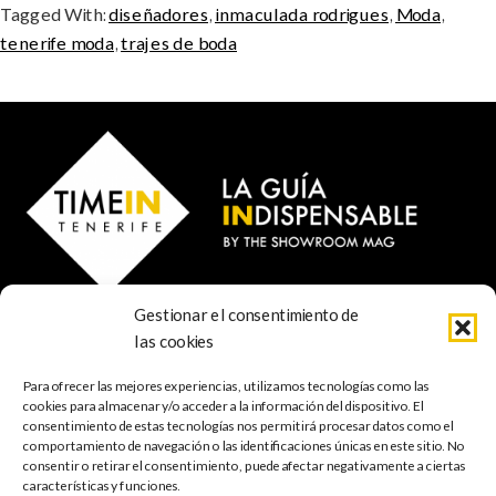
Tagged With:
diseñadores
,
inmaculada rodrigues
,
Moda
,
tenerife moda
,
trajes de boda
Gestionar el consentimiento de
© 2023 TIME IN TENERIFE - Rosti Family Group S.L.
las cookies
Calle San Francisco Javier 80
Santa Cruz de Tenerife
Para ofrecer las mejores experiencias, utilizamos tecnologías como las
38001 Santa Cruz de Tenerife (ES)
cookies para almacenar y/o acceder a la información del dispositivo. El
consentimiento de estas tecnologías nos permitirá procesar datos como el
comportamiento de navegación o las identificaciones únicas en este sitio. No
INDISPENSABLE
ARTE & CULTURA
MÚSICA
GASTRONOMÍA
consentir o retirar el consentimiento, puede afectar negativamente a ciertas
NATURALEZA
ESCAPADAS
COMPRAS
FOTOGRAFÍA
GRATIS
INFANTIL
características y funciones.