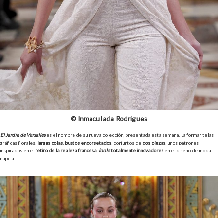
© Inmaculada Rodrígues
El Jardín de Versalles
es el nombre de su nueva colección, presentada esta semana. La forman telas
gráficas florales,
largas colas
,
bustos encorsetados
, conjuntos de
dos piezas
, unos patrones
inspirados en el
retiro de la realeza francesa
,
looks
totalmente innovadores
en el diseño de moda
nupcial.