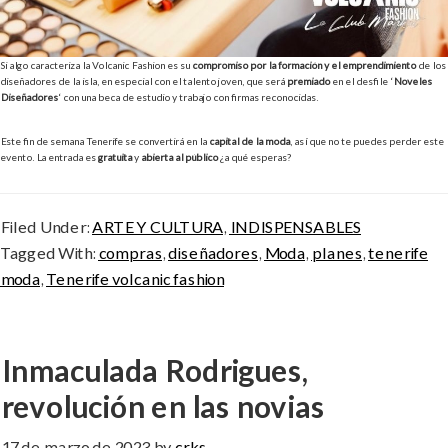
Si algo caracteriza la Volcanic Fashion es su
compromiso por la formación y el emprendimiento
de los
diseñadores de la isla, en especial con el talento joven, que será
premiado
en el desfile ‘
Noveles
Diseñadores
‘ con una beca de estudio y trabajo con firmas reconocidas.
Este fin de semana Tenerife se convertirá en la
capital de la moda
, así que no te puedes perder este
evento. La entrada es
gratuita
y
abierta al público
¿a qué esperas?
Filed Under:
ARTE Y CULTURA
,
INDISPENSABLES
Tagged With:
compras
,
diseñadores
,
Moda
,
planes
,
tenerife
moda
,
Tenerife volcanic fashion
Inmaculada Rodrigues,
revolución en las novias
17 de marzo de 2023
by
crks