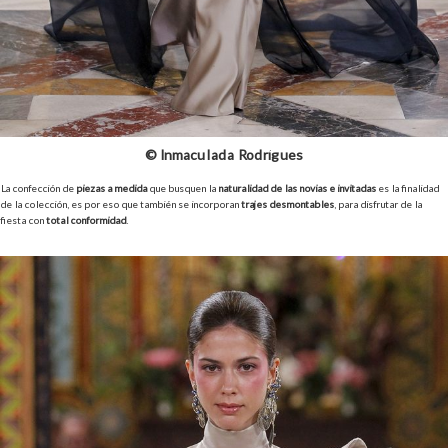
© Inmaculada Rodrígues
La confección de
piezas a medida
que busquen la
naturalidad de las novias e invitadas
es la finalidad
de la colección, es por eso que también se incorporan
trajes desmontables
, para disfrutar de la
fiesta con
total conformidad
.