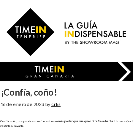
Skip
to
Time
main
in
content
Gran
Canaria
¡Confía, coño!
16 de enero de 2023
by
crks
Confía, coño, dos palabras que juntas tienen
más poder que cualquier otra frase hecha
. Un mensaje cl
vestirla o llevarla.