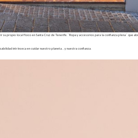
su propio local físico en Santa Cruz de Tenerife. `Ropa y accesorios para la confianza plena´ que ab
bilidad intrínseca en cuidar nuestro planeta… y nuestra confianza.