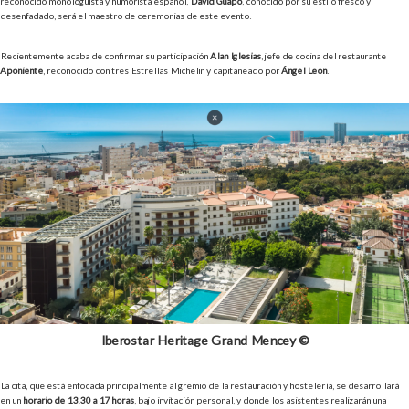
reconocido monologuista y humorista español,
David Guapo
, conocido por su estilo fresco y
desenfadado, será el maestro de ceremonias de este evento.
Recientemente acaba de confirmar su participación
Alan Iglesias
, jefe de cocina del restaurante
Aponiente
, reconocido con tres Estrellas Michelin y capitaneado por
Ángel León
.
Iberostar Heritage Grand Mencey ©
La cita, que está enfocada principalmente al gremio de la restauración y hostelería, se desarrollará
en un
horario de 13.30 a 17 horas
, bajo invitación personal, y donde los asistentes realizarán una