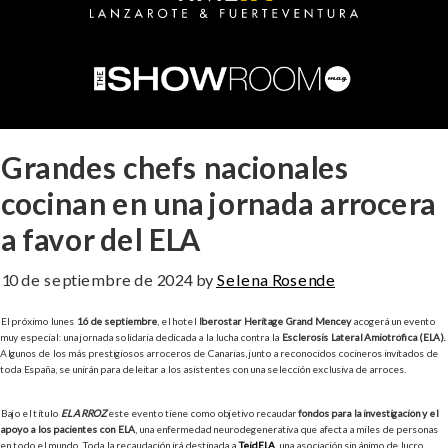
Grandes chefs nacionales
cocinan en una jornada arrocera
a favor del ELA
10 de septiembre de 2024
by
Selena Rosende
El próximo lunes
16 de septiembre
, el hotel
Iberostar Heritage Grand Mencey
acogerá un evento
muy especial: una jornada solidaria dedicada a la lucha contra la
Esclerosis Lateral Amiotrófica (ELA).
Algunos de los más prestigiosos arroceros de Canarias, junto a reconocidos cocineros invitados de
toda España, se unirán para deleitar a los asistentes con una selección exclusiva de arroces.
Bajo el título
EL A
RROZ
este evento tiene como objetivo recaudar
fondos para la investigación y el
apoyo a los pacientes con ELA
, una enfermedad neurodegenerativa que afecta a miles de personas
en todo el mundo. Toda la recaudación irá destinada a
TeidELA
,
una asociación sin ánimo de lucro