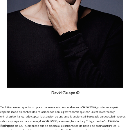
David Guapo ©
También quieren aportar su grano de arena asistiendo al evento
Sezar Blue
, youtuber español
especializado en contenidos relacionados con la gastronomía que con un estilo cercano y
entretenido, ha logrado captar la atención de una amplia audiencia interesada en descubrir nuevos
sabores y lugares para comer,
Alex del Vicio
, arrocero, formador y ‘friega paellas’ o
Facundo
Rodríguez
, de CUIK, empresa que se dedica a la elaboración de bases de cocina naturales. El