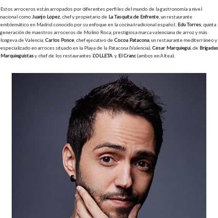
Estos arroceros están arropados por diferentes perfiles del mundo de la gastronomía a nivel
nacional como
Juanjo López
, chef y propietario de
La Tasquita de Enfrente
, un restaurante
emblemático en Madrid conocido por su enfoque en la cocina tradicional español;
Edu Torres
, quinta
generación de maestros arroceros de Molino Roca, prestigiosa marca valenciana de arroz y más
longeva de Valencia,
Carlos Ponce
, chef ejecutivo de
Cocoa Patacona
, un restaurante mediterráneo y
especializado en arroces situado en la Playa de la Patacona (Valencia),
César Marquiegui
, de
Brigadas
Marquieguistas
y chef de los restaurantes
L’OLLETA
y
El Cranc
(ambos en Altea).