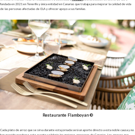
fundada en 2021 en Tenerife y única entidad en Canarias que trabaja para mejorar la calidad de vida
de las personas afectadas de ELA y ofrecer apoyo a sus familias.
Restaurante Flamboyán ©
Cada plato de arroz que se sirva durante esta jornada será un aporte directo a esta noble causa y no
han querido perderse este evento solidario los mejores arroceros de Canarias. Los arroces que