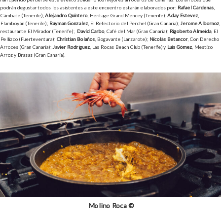
podrán degustar todos los asistentes a este encuentro estarán elaborados por:
Rafael Cárdenas
,
Càmbate (Tenerife);
Alejandro Quintero
, Heritage Grand Mencey (Tenerife);
Aday Estévez
,
Flamboyán (Tenerife);
Ruymán González
, El Refectorio del Perchel (Gran Canaria);
Jerome Albornoz
,
restaurante El Mirador (Tenerife);
David Carbo
, Café del Mar (Gran Canaria);
Rigoberto Almeida
, El
Pellizco (Fuerteventura);
Christian Bolaños
, Bogavante (Lanzarote);
Nicolás Betancor
, Con Derecho
Arroces (Gran Canaria);
Javier Rodríguez
, Las Rocas Beach Club (Tenerife) y
Luis Gómez
, Mestizo
Arroz y Brasas (Gran Canaria).
Molino Roca ©