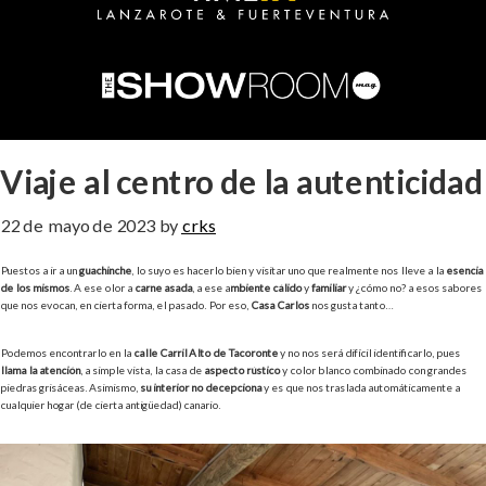
Viaje al centro de la autenticidad
22 de mayo de 2023
by
crks
Puestos a ir a un
guachinche
, lo suyo es hacerlo bien y visitar uno que realmente nos lleve a la
esencia
de los mismos
. A ese olor a
carne asada
, a ese a
mbiente cálido
y
familiar
y ¿cómo no? a esos sabores
que nos evocan, en cierta forma, el pasado. Por eso,
Casa Carlos
nos gusta tanto…
Podemos encontrarlo en la
calle Carril Alto de Tacoronte
y no nos será difícil identificarlo, pues
llama la atención
, a simple vista, la casa de
aspecto rústico
y color blanco combinado con grandes
piedras grisáceas. Asimismo,
su interior no decepciona
y es que nos traslada automáticamente a
cualquier hogar (de cierta antigüedad) canario.