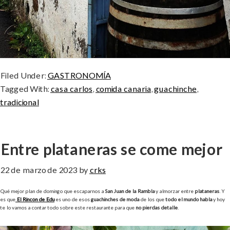
Filed Under:
GASTRONOMÍA
Tagged With:
casa carlos
,
comida canaria
,
guachinche
,
tradicional
Entre plataneras se come mejor
22 de marzo de 2023
by
crks
Qué mejor plan de domingo que escaparnos a
San Juan de la Rambla
y almorzar entre
plataneras
. Y
es que
El Rincón de Edu
es uno de esos
guachinches de moda
de los que
todo el mundo habla
y hoy
te lo vamos a contar todo sobre este restaurante para que
no pierdas detalle
.