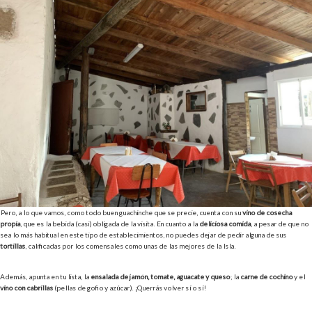
Pero, a lo que vamos, como todo buen guachinche que se precie, cuenta con su
vino de cosecha
propia
, que es la bebida (casi) obligada de la visita. En cuanto a la
deliciosa comida
, a pesar de que no
sea lo más habitual en este tipo de establecimientos, no puedes dejar de pedir alguna de sus
tortillas
, calificadas por los comensales como unas de las mejores de la Isla.
Además, apunta en tu lista, la
ensalada de jamón, tomate, aguacate y queso
; la
carne de cochino
y el
vino con cabrillas
(pellas de gofio y azúcar). ¡Querrás volver sí o sí!