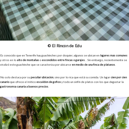
© El Rincón de Edu
Es conocido que en Tenerife hay guachinches por doquier, algunos se ubican en
lugares más comunes
y otros en lo
alto de montañas
o
escondidos entre fincas o garajes
… Sin embargo, recientemente se
viralizó este guachinche que se caracteriza por ubicarse
en medio de una finca de plátanos
.
No solo destaca por su
peculiar ubicación
, sino por lo rica que está su comida. Un lugar
cien por cien
canario
que ofrece el mítico
escaldón de gofios
y todo un sinfín de platos con los que degustar la
gastronomía canaria a buenos precios
.