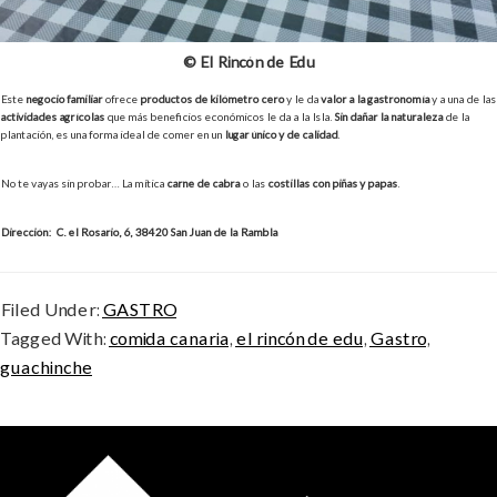
© El Rincón de Edu
Este
negocio familiar
ofrece
productos de kilómetro cero
y le da
valor a la gastronomía
y a una de las
actividades agrícolas
que más beneficios económicos le da a la Isla.
Sin dañar la naturaleza
de la
plantación, es una forma ideal de comer en un
lugar único y de calidad
.
No te vayas sin probar… La mítica
carne de cabra
o las
costillas con piñas y papas
.
Dirección: C. el Rosario, 6, 38420 San Juan de la Rambla
Filed Under:
GASTRO
Tagged With:
comida canaria
,
el rincón de edu
,
Gastro
,
guachinche