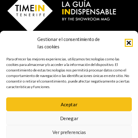
Gestionar el consentimiento de
© 2023 TIME IN TENERIFE - Rosti Family Group S.L.
las cookies
Calle San Francisco Javier 80
Santa Cruz de Tenerife
Para ofrecer las mejores experiencias, utilizamos tecnologías como las
38001 Santa Cruz de Tenerife (ES)
cookies para almacenar y/o acceder a la información del dispositivo. El
consentimiento de estas tecnologías nos permitirá procesar datos como el
comportamiento de navegación o las identificaciones únicas en este sitio. No
INDISPENSABLE
ARTE & CULTURA
MÚSICA
GASTRONOMÍA
consentir o retirar el consentimiento, puede afectar negativamente a ciertas
NATURALEZA
ESCAPADAS
COMPRAS
FOTOGRAFÍA
GRATIS
INFANTIL
características y funciones.
Aceptar
Política de
Aviso legal
Política de cookies
Denegar
privacidad
Mapa web
Accesibilidad
Ver preferencias