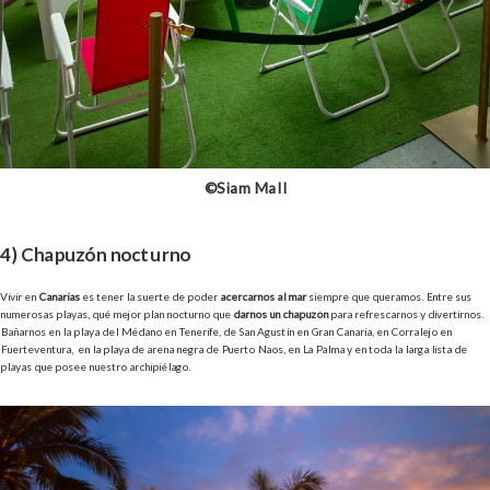
©Siam Mall
4) Chapuzón nocturno
Vivir en
Canarias
es tener la suerte de poder
acercarnos al mar
siempre que queramos. Entre sus
numerosas playas, qué mejor plan nocturno que
darnos un chapuzón
para refrescarnos y divertirnos.
Bañarnos en la playa del Médano en Tenerife, de San Agustín en Gran Canaria, en Corralejo en
Fuerteventura, en la playa de arena negra de Puerto Naos, en La Palma y en toda la larga lista de
playas que posee nuestro archipiélago.