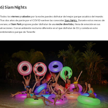
6) Siam Nights
Todos los
viernes y sábados
por la noche puedes disfrutar del mejor parque acuático del mundo.
Tras dos años de parón por el COVID vuelven las conocidas
Siam Nights.
Durante estos meses de
verano, el
Siam Park
propone poder disfrutar de una
noche divertida
y llena de emoción en sus
atracciones. Con un ambiente nocturno diferente en el que disfrutar de DJ y comida en este
emblemático parque de Tenerife