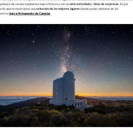
planazo de verano tumbarnos bajo el fresco y ver un
cielo estrellado
y
lleno de sorpresas.
Es por
ello que te mostramos una
selección de los mejores lugares
donde poder disfrutar de los
astros
bajo el firmamento de Canarias