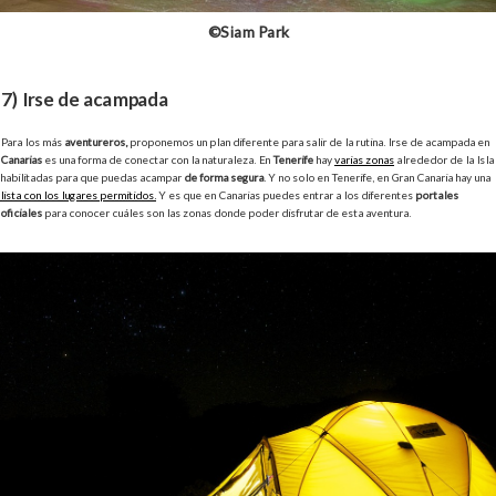
©Siam Park
7) Irse de acampada
Para los más
aventureros,
proponemos un plan diferente para salir de la rutina. Irse de acampada en
Canarias
es una forma de conectar con la naturaleza. En
Tenerife
hay
varias zonas
alrededor de la Isla
habilitadas para que puedas acampar
de forma segura
. Y no solo en Tenerife, en Gran Canaria hay una
lista con los lugares permitidos.
Y es que en Canarias puedes entrar a los diferentes
portales
oficiales
para conocer cuáles son las zonas donde poder disfrutar de esta aventura.