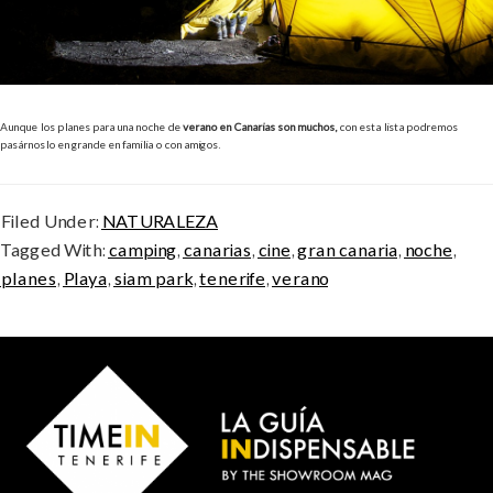
Aunque los planes para una noche de
verano en Canarias son muchos,
con esta lista podremos
pasárnoslo en grande en familia o con amigos.
Filed Under:
NATURALEZA
Tagged With:
camping
,
canarias
,
cine
,
gran canaria
,
noche
,
planes
,
Playa
,
siam park
,
tenerife
,
verano