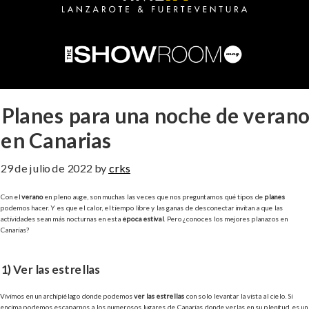
Planes para una noche de verano
en Canarias
29 de julio de 2022
by
crks
Con el
verano
en pleno auge, son muchas las veces que nos preguntamos qué tipos de
planes
podemos hacer. Y es que el calor, el tiempo libre y las ganas de desconectar invitan a que las
actividades sean más nocturnas en esta
época estival
. Pero ¿conoces los mejores planazos en
Canarias?
1) Ver las estrellas
Vivimos en un archipiélago donde podemos
ver las estrellas
con solo levantar la vista al cielo. Si
encima podemos escaparnos a los numerosos lugares de Canarias donde verlas en su plenitud, es un