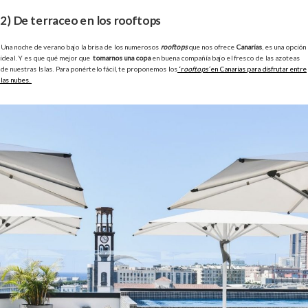
2) De terraceo en los rooftops
Una noche de verano bajo la brisa de los numerosos
rooftops
que nos ofrece
Canarias
, es una opción
ideal. Y es que qué mejor que
tomarnos una copa
en buena compañía bajo el fresco de las azoteas
de nuestras Islas. Para ponértelo fácil, te proponemos los
‘r
ooftops’
en Canarias para disfrutar entre
las nubes.