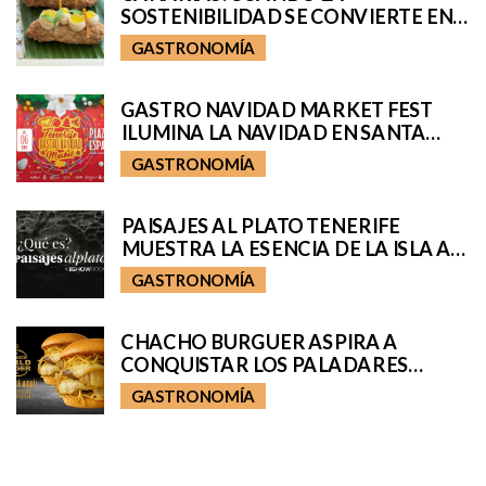
SOSTENIBILIDAD SE CONVIERTE EN
COCINA
GASTRONOMÍA
GASTRO NAVIDAD MARKET FEST
ILUMINA LA NAVIDAD EN SANTA
CRUZ
GASTRONOMÍA
PAISAJES AL PLATO TENERIFE
MUESTRA LA ESENCIA DE LA ISLA A
TRAVÉS DE TRES VIAJES
GASTRONOMÍA
GASTRONÓMICOS
CHACHO BURGUER ASPIRA A
CONQUISTAR LOS PALADARES
INTERNACIONALES
GASTRONOMÍA