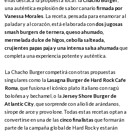
ellas destaca la propuesta local: la
Chacho Burger
,
una auténtica explosión de sabor canario
firmada por
Vanessa Morales
. La receta, pensada para enamorar al
paladar y al corazón, está elaborada con
dos jugosas
smash burgers de ternera, queso ahumado,
mermelada dulce de higos, cebolla salteada,
crujientes papas paja y una intensa salsa ahumada
que
completa una experiencia potente y auténtica.
La Chacho Burger competirá con otras propuestas
singulares como la
Lasagna Burger de Hard Rock Cafe
Roma
, que fusiona el icónico plato italiano con ragú
boloñesa y bechamel, o la
Jersey Shore Burger de
Atlantic City
, que sorprende con alioli de arándanos,
sirope de arce y provolone. Todas estas recetas optan a
convertirse en una de las
cinco finalistas
que formarán
parte de la campaña global de Hard Rock y estarán