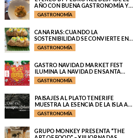
AÑO CON BUENA GASTRONOMÍA Y
UN MEJOR AMBIENTE
GASTRONOMÍA
CANARIAS: CUANDO LA
SOSTENIBILIDAD SE CONVIERTE EN
COCINA
GASTRONOMÍA
GASTRO NAVIDAD MARKET FEST
ILUMINA LA NAVIDAD EN SANTA
CRUZ
GASTRONOMÍA
PAISAJES AL PLATO TENERIFE
MUESTRA LA ESENCIA DE LA ISLA A
TRAVÉS DE TRES VIAJES
GASTRONOMÍA
GASTRONÓMICOS
GRUPO MONKEY PRESENTA “THE
ART OF FOOD” – XIII JORNADAS