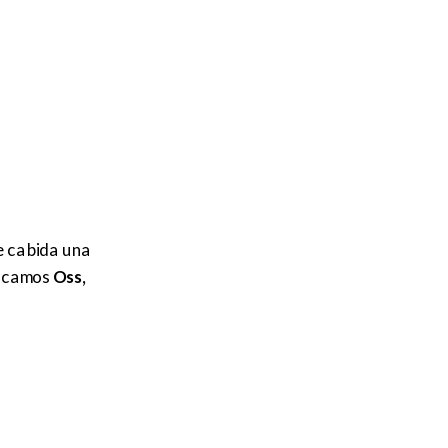
ne cabida una
stacamos
Oss,