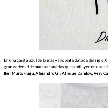
En una casita azul de lo más variopinta datada del siglo 
gran variedad de marcas canarias que confluyen en un esti
Iker Muro, Hugu, Alejandro Gil, Afrique Danilow, Very C