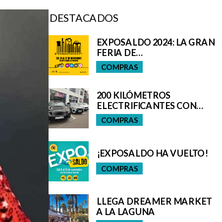
DESTACADOS
EXPOSALDO 2024: LA GRAN
FERIA DE
OPORTUNIDADES DE
COMPRAS
TENERIFE
200 KILÓMETROS
ELECTRIFICANTES CON
BMW
COMPRAS
¡EXPOSALDO HA VUELTO!
COMPRAS
LLEGA DREAMER MARKET
A LA LAGUNA