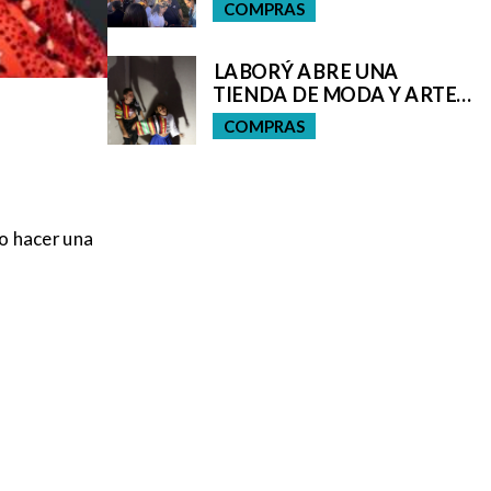
COMPRAS
LABORÝ ABRE UNA
TIENDA DE MODA Y ARTE
EN SAN CRISTÓBAL DE LA
COMPRAS
LAGUNA
o hacer una