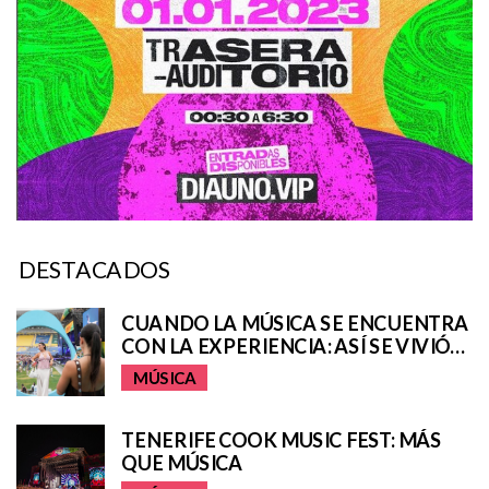
DESTACADOS
CUANDO LA MÚSICA SE ENCUENTRA
CON LA EXPERIENCIA: ASÍ SE VIVIÓ
EL UNIVERSO REMIX DE IQOS EN EL
MÚSICA
GRANCA LIVE FEST
TENERIFE COOK MUSIC FEST: MÁS
QUE MÚSICA