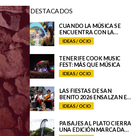
DESTACADOS
CUANDO LA MÚSICA SE
ENCUENTRA CON LA
EXPERIENCIA: ASÍ SE VIVIÓ
IDEAS / OCIO
EL UNIVERSO REMIX DE
IQOS EN EL GRANCA LIVE
FEST
TENERIFE COOK MUSIC
FEST: MÁS QUE MÚSICA
IDEAS / OCIO
LAS FIESTAS DE SAN
BENITO 2026 ENSALZAN EL
FOLCLORE Y LAS
IDEAS / OCIO
TRADICIONES DE TENERIFE
E INCORPORAN A SAN
CRISTÓBAL A SU ROMERÍA
PAISAJES AL PLATO CIERRA
REGIONAL
UNA EDICIÓN MARCADA