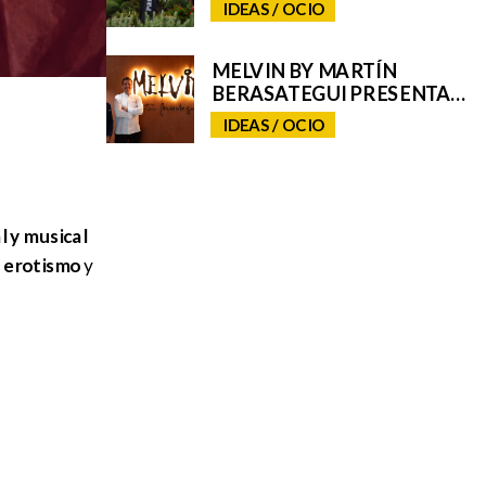
POR EL TALENTO
IDEAS / OCIO
GASTRONÓMICO Y LA
INTERPRETACIÓN DEL
PAISAJE
MELVIN BY MARTÍN
BERASATEGUI PRESENTA
“MELVIN ALCHEMY”, UNA
IDEAS / OCIO
EXPERIENCIA QUE
FUSIONA ALTA COCINA
Y COCTELERÍA EN ABAMA
RESORT TENERIFE
l y musical
l
erotismo
y