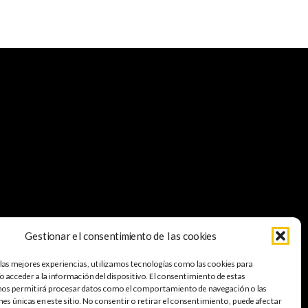
Gestionar el consentimiento de las cookies
 las mejores experiencias, utilizamos tecnologías como las cookies para
A
 acceder a la información del dispositivo. El consentimiento de estas
nos permitirá procesar datos como el comportamiento de navegación o las
nes únicas en este sitio. No consentir o retirar el consentimiento, puede afectar