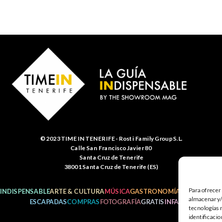
© 2023 TIME IN TENERIFE - Rosti Family Group S.L.
Calle San Francisco Javier 80
Santa Cruz de Tenerife
38001 Santa Cruz de Tenerife (ES)
Para ofrecer
INDISPENSABLE
ARTE & CULTURA
MÚSICA
GASTRONOMÍA
NATURALEZ
almacenar y/o
ESCAPADAS
COMPRAS
FOTOGRAFÍA
GRATIS
INFANTIL
tecnologías 
identificacio