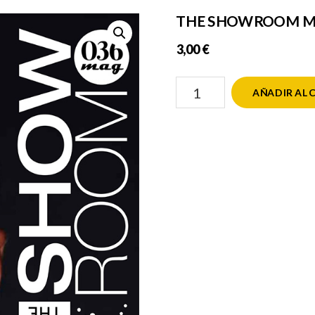
THE SHOWROOM MA
3,00
€
THE
AÑADIR AL 
SHOWROOM
MAG
036
cantidad