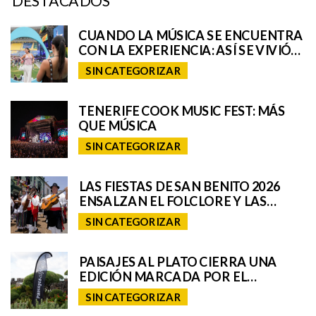
DESTACADOS
CUANDO LA MÚSICA SE ENCUENTRA
CON LA EXPERIENCIA: ASÍ SE VIVIÓ
EL UNIVERSO REMIX DE IQOS EN EL
SIN CATEGORIZAR
GRANCA LIVE FEST
TENERIFE COOK MUSIC FEST: MÁS
QUE MÚSICA
SIN CATEGORIZAR
LAS FIESTAS DE SAN BENITO 2026
ENSALZAN EL FOLCLORE Y LAS
TRADICIONES DE TENERIFE E
SIN CATEGORIZAR
INCORPORAN A SAN CRISTÓBAL A
SU ROMERÍA REGIONAL
PAISAJES AL PLATO CIERRA UNA
EDICIÓN MARCADA POR EL
TALENTO GASTRONÓMICO Y LA
SIN CATEGORIZAR
INTERPRETACIÓN DEL PAISAJE