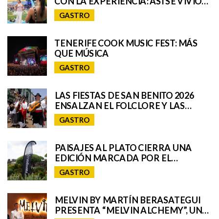
CON LA EXPERIENCIA: ASÍ SE VIVIÓ
EL UNIVERSO REMIX DE IQOS EN EL
GASTRO
GRANCA LIVE FEST
TENERIFE COOK MUSIC FEST: MÁS
QUE MÚSICA
GASTRO
LAS FIESTAS DE SAN BENITO 2026
ENSALZAN EL FOLCLORE Y LAS
TRADICIONES DE TENERIFE E
GASTRO
INCORPORAN A SAN CRISTÓBAL A
SU ROMERÍA REGIONAL
PAISAJES AL PLATO CIERRA UNA
EDICIÓN MARCADA POR EL
TALENTO GASTRONÓMICO Y LA
GASTRO
INTERPRETACIÓN DEL PAISAJE
MELVIN BY MARTÍN BERASATEGUI
PRESENTA “MELVIN ALCHEMY”, UNA