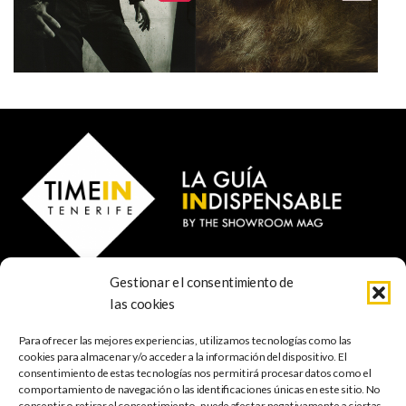
Gestionar el consentimiento de
© 2023 TIME IN TENERIFE - Rosti Family Group S.L.
las cookies
Calle San Francisco Javier 80
Santa Cruz de Tenerife
Para ofrecer las mejores experiencias, utilizamos tecnologías como las
38001 Santa Cruz de Tenerife (ES)
cookies para almacenar y/o acceder a la información del dispositivo. El
consentimiento de estas tecnologías nos permitirá procesar datos como el
comportamiento de navegación o las identificaciones únicas en este sitio. No
INDISPENSABLE
ARTE & CULTURA
MÚSICA
GASTRONOMÍA
consentir o retirar el consentimiento, puede afectar negativamente a ciertas