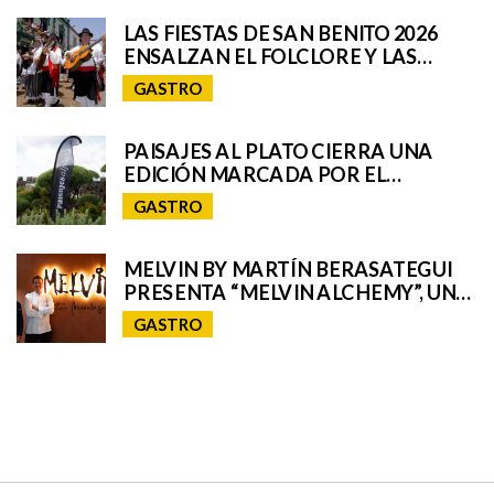
LAS FIESTAS DE SAN BENITO 2026
ENSALZAN EL FOLCLORE Y LAS
TRADICIONES DE TENERIFE E
GASTRO
INCORPORAN A SAN CRISTÓBAL A
SU ROMERÍA REGIONAL
PAISAJES AL PLATO CIERRA UNA
EDICIÓN MARCADA POR EL
TALENTO GASTRONÓMICO Y LA
GASTRO
INTERPRETACIÓN DEL PAISAJE
MELVIN BY MARTÍN BERASATEGUI
PRESENTA “MELVIN ALCHEMY”, UNA
EXPERIENCIA QUE FUSIONA ALTA
GASTRO
COCINA Y COCTELERÍA EN ABAMA
RESORT TENERIFE