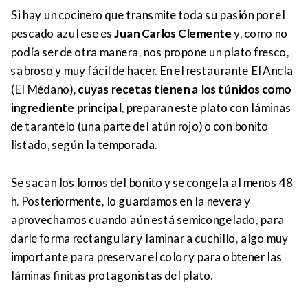
Si hay un cocinero que transmite toda su pasión por el
pescado azul ese es
Juan Carlos Clemente
y, como no
podía ser de otra manera, nos propone un plato fresco,
sabroso y muy fácil de hacer. En el restaurante
El Ancla
(El Médano),
cuyas recetas tienen a los túnidos como
ingrediente principal
, preparan este plato con láminas
de tarantelo (una parte del atún rojo) o con bonito
listado, según la temporada.
Se sacan los lomos del bonito y se congela al menos 48
h. Posteriormente, lo guardamos en la nevera y
aprovechamos cuando aún está semicongelado, para
darle forma rectangular y laminar a cuchillo, algo muy
importante para preservar el color y para obtener las
láminas finitas protagonistas del plato.