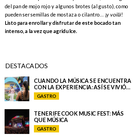
del pan de mojo rojo y algunos brotes (al gusto), como
pueden ser semillas de mostaza o cilantro… ¡y
voilà
!
Listo para enrollar y disfrutar de este bocado tan
intenso, a la vez que agridulce.
DESTACADOS
CUANDO LA MÚSICA SE ENCUENTRA
CON LA EXPERIENCIA: ASÍ SE VIVIÓ
EL UNIVERSO REMIX DE IQOS EN EL
GASTRO
GRANCA LIVE FEST
TENERIFE COOK MUSIC FEST: MÁS
QUE MÚSICA
GASTRO