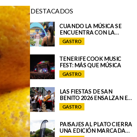
DESTACADOS
CUANDO LA MÚSICA SE
ENCUENTRA CON LA
EXPERIENCIA: ASÍ SE VIVIÓ
GASTRO
EL UNIVERSO REMIX DE
IQOS EN EL GRANCA LIVE
FEST
TENERIFE COOK MUSIC
FEST: MÁS QUE MÚSICA
GASTRO
LAS FIESTAS DE SAN
BENITO 2026 ENSALZAN EL
FOLCLORE Y LAS
GASTRO
TRADICIONES DE TENERIFE
E INCORPORAN A SAN
CRISTÓBAL A SU ROMERÍA
PAISAJES AL PLATO CIERRA
REGIONAL
UNA EDICIÓN MARCADA