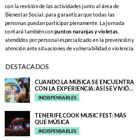
con la revisión de las actividades junto al área de
Bienestar Social, para garantizar que todas las
personas puedan participar plenamente. La jornada
contará también con
puntos naranjas y violetas
,
atendidos por personal especializado en la prevención y
atención ante situaciones de vulnerabilidad o violencia.
DESTACADOS
CUANDO LA MÚSICA SE ENCUENTRA
CON LA EXPERIENCIA: ASÍ SE VIVIÓ
EL UNIVERSO REMIX DE IQOS EN EL
INDISPENSABLES
GRANCA LIVE FEST
TENERIFE COOK MUSIC FEST: MÁS
QUE MÚSICA
INDISPENSABLES