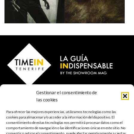
Gestionar el consentimiento de
© 2023 TIME IN TENERIFE - Rosti Family Group S.L.
las cookies
Calle San Francisco Javier 80
Santa Cruz de Tenerife
Para ofrecer las mejores experiencias, utilizamos tecnologías como las
38001 Santa Cruz de Tenerife (ES)
cookies para almacenar y/o acceder a la información del dispositivo. El
consentimiento de estas tecnologías nos permitirá procesar datos como el
comportamiento de navegación o las identificaciones únicas en este sitio. No
INDISPENSABLE
ARTE & CULTURA
MÚSICA
GASTRONOMÍA
consentir o retirar el consentimiento, puede afectar negativamente a ciertas