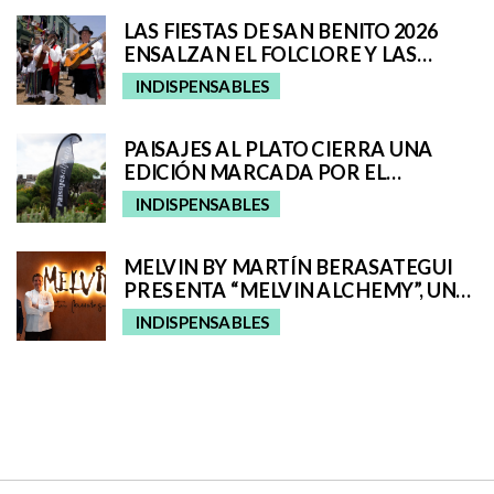
LAS FIESTAS DE SAN BENITO 2026
ENSALZAN EL FOLCLORE Y LAS
TRADICIONES DE TENERIFE E
INDISPENSABLES
INCORPORAN A SAN CRISTÓBAL A
SU ROMERÍA REGIONAL
PAISAJES AL PLATO CIERRA UNA
EDICIÓN MARCADA POR EL
TALENTO GASTRONÓMICO Y LA
INDISPENSABLES
INTERPRETACIÓN DEL PAISAJE
MELVIN BY MARTÍN BERASATEGUI
PRESENTA “MELVIN ALCHEMY”, UNA
EXPERIENCIA QUE FUSIONA ALTA
INDISPENSABLES
COCINA Y COCTELERÍA EN ABAMA
RESORT TENERIFE