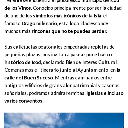
Tenerife se encuentra el
pintoresco municipio de Icod
de los Vinos.
Conocido principalmente por ser la ciudad
de uno de los
símbolos más icónicos de la Isla
, el
famoso
Drago milenario
, esta localidad esconde
muchos más
rincones que no te puedes perder.
Sus callejuelas peatonales empedradas repletas de
pequeñas plazas, nos invitan a
pasear por el casco
histórico de Icod
, declarado Bien de Interés Cultural.
Comenzamos el itinerario junto al Ayuntamiento, en
la
calle del Buen Suceso
. Mientras caminamos entre
antiguos edificios de gran valor patrimonial y casonas
señoriales, podremos admirar ermitas,
iglesias e incluso
varios conventos.