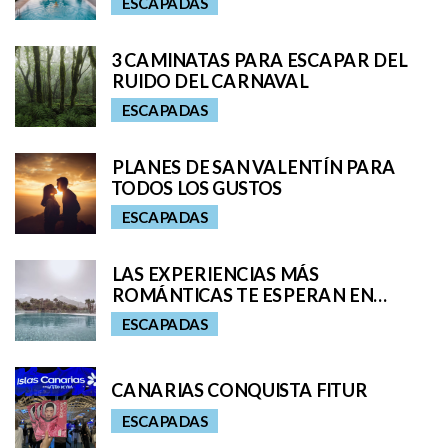
ESCAPADAS
3 CAMINATAS PARA ESCAPAR DEL
RUIDO DEL CARNAVAL
ESCAPADAS
PLANES DE SAN VALENTÍN PARA
TODOS LOS GUSTOS
ESCAPADAS
LAS EXPERIENCIAS MÁS
ROMÁNTICAS TE ESPERAN EN
BAOBAB SUITES
ESCAPADAS
CANARIAS CONQUISTA FITUR
ESCAPADAS