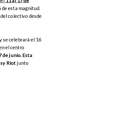
del
11 al 17 de
a de esta magnitud.
del colectivo desde
y se celebrará el 16
en el centro
 de junio. Esta
sy Riot
junto