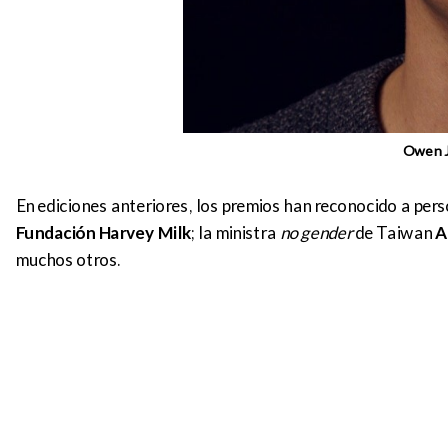
Owen J
En ediciones anteriores, los premios han reconocido a per
Fundación Harvey Milk
; la ministra
no gender
de Taiwan
A
muchos otros.