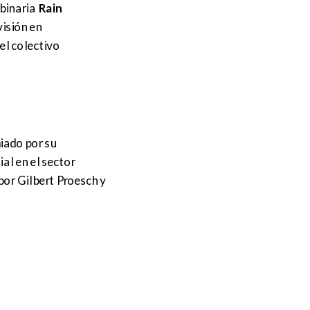
binaria
Rain
isión en
el colectivo
iado por su
ial en el sector
por Gilbert Proesch y