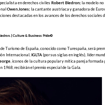
pecialista en derechos civiles
Robert Biedron;
la modelo no 
onal
Owen Jones;
la cantante austriaca y ganadora de Eurov
uciones destacadas en los avances de los derechos sociales d
iedron. | Culture & Business Pride©
uto de Turismo de España, conocido como Turespaña, será prem
ión Internacional,
IGLTA
(por sus siglas en inglés), líder mund
George
, iconos de la cultura popular y mítica pareja formada 
 1968, recibirán el premio especial de la Gala.