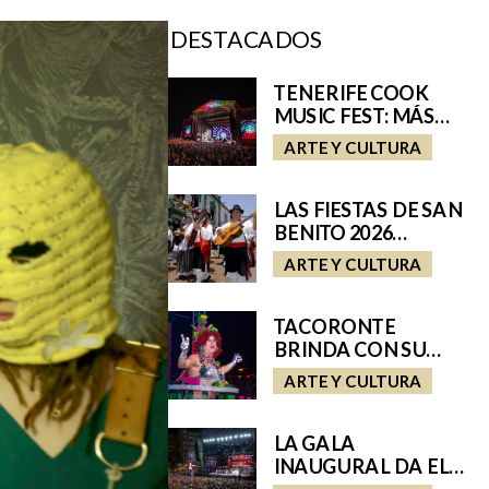
DESTACADOS
TENERIFE COOK
MUSIC FEST: MÁS
QUE MÚSICA
ARTE Y CULTURA
LAS FIESTAS DE SAN
BENITO 2026
ENSALZAN EL
ARTE Y CULTURA
FOLCLORE Y LAS
TRADICIONES DE
TENERIFE E
TACORONTE
INCORPORAN A SAN
BRINDA CON SU
CRISTÓBAL A SU
CARNAVAL MÁS
ARTE Y CULTURA
ROMERÍA REGIONAL
AROMÁTICO:
VUELVE MISS MOSTO
2026
LA GALA
INAUGURAL DA EL