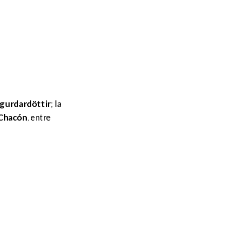
igurdardöttir
; la
 Chacón
, entre