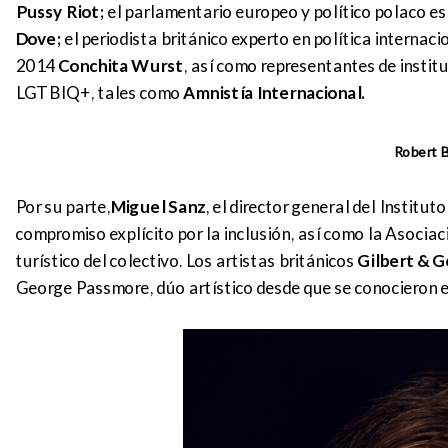
Pussy Riot;
el parlamentario europeo y político polaco es
Dove;
el periodista británico experto en política internaci
2014
Conchita Wurst
, así como representantes de instit
LGTBIQ+, tales como
Amnistía Internacional.
Robert B
Por su parte,
Miguel Sanz
, el director general del Instit
compromiso explícito por la inclusión, así como la Asociac
turístico del colectivo. Los artistas británicos
Gilbert & 
George Passmore, dúo artístico desde que se conocieron en