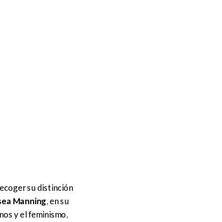
ecoger su distinción
sea Manning
, en su
nos y el feminismo,