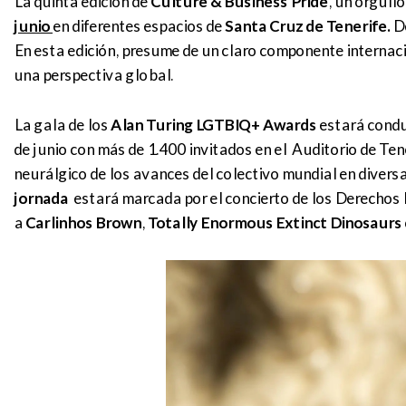
La quinta edición de
Culture
&
Business
Pride
, un orgullo
junio
en diferentes espacios de
Santa Cruz de Tenerife.
D
En esta edición, presume de un claro componente internac
una perspectiva global.
La gala de los
Alan Turing LGTBIQ+ Awards
estará condu
de junio con más de 1.400 invitados en el Auditorio de Tene
neurálgico de los avances del colectivo mundial en diversa
jornada
estará marcada por el concierto de los Derechos
a
Carlinhos Brown
,
Totally Enormous Extinct Dinosaurs