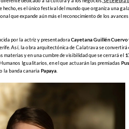
 diferente dedicado a la cultura y a los negocios,
se celebra 
e hecho
,
es el único festival del mundo que organiza una gal
ional que expande aún más el reconocimiento de los avances 
cida por la actriz y presentadora
Cayetana Guillén Cuervo
rife. Así, la obra arquitectónica de Calatrava se convertirá 
s materias y en una cumbre de visibilidad que se cerrará el
17
 Humanos Igualitarios, en el que actuarán las premiadas
Pus
o la banda canaria
Papaya
.