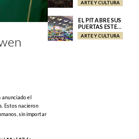
PISTOLETAZO DE
ARTE Y CULTURA
SALIDA AL
CARNAVAL 2026
EL PIT ABRE SUS
PUERTAS ESTE
VIERNES CARGADO
ARTE Y CULTURA
Owen
DE DIVERSIÓN
 anunciado el
s. Estos nacieron
umanos, sin importar