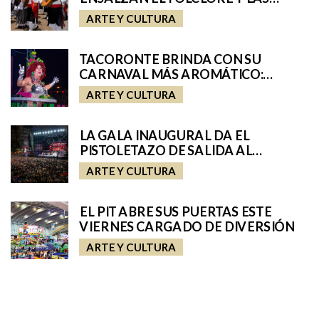
TRADICIONES DE TENERIFE E
ARTE Y CULTURA
INCORPORAN A SAN CRISTÓBAL A
SU ROMERÍA REGIONAL
TACORONTE BRINDA CON SU
CARNAVAL MÁS AROMÁTICO:
VUELVE MISS MOSTO 2026
ARTE Y CULTURA
LA GALA INAUGURAL DA EL
PISTOLETAZO DE SALIDA AL
CARNAVAL 2026
ARTE Y CULTURA
EL PIT ABRE SUS PUERTAS ESTE
VIERNES CARGADO DE DIVERSIÓN
ARTE Y CULTURA