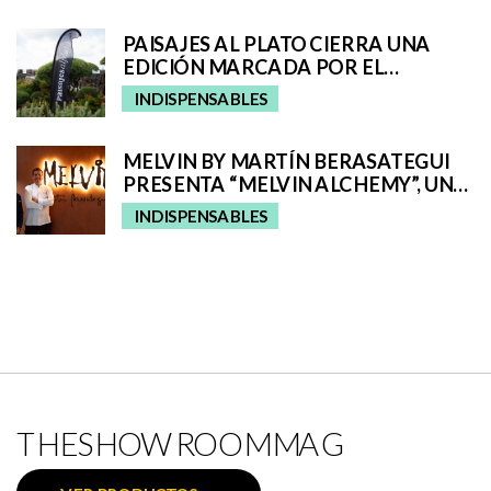
SU ROMERÍA REGIONAL
PAISAJES AL PLATO CIERRA UNA
EDICIÓN MARCADA POR EL
TALENTO GASTRONÓMICO Y LA
INDISPENSABLES
INTERPRETACIÓN DEL PAISAJE
MELVIN BY MARTÍN BERASATEGUI
PRESENTA “MELVIN ALCHEMY”, UNA
EXPERIENCIA QUE FUSIONA ALTA
INDISPENSABLES
COCINA Y COCTELERÍA EN ABAMA
RESORT TENERIFE
THESHOWROOMMAG