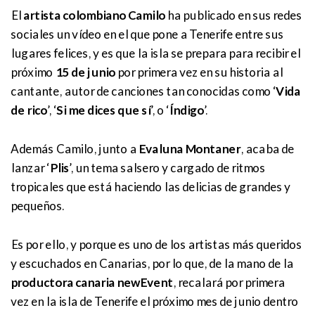
El
artista colombiano Camilo
ha publicado en sus redes
sociales un vídeo en el que pone a Tenerife entre sus
lugares felices, y es que la isla se prepara para recibir el
próximo
15 de junio
por primera vez en su historia al
cantante, autor de canciones tan conocidas como ‘
Vida
de rico
’, ‘
Si me dices que sí
’, o ‘
Índigo
’.
Además Camilo, junto a
Evaluna Montaner
, acaba de
lanzar ‘
Plis
’, un tema salsero y cargado de ritmos
tropicales que está haciendo las delicias de grandes y
pequeños.
Es por ello, y porque es uno de los artistas más queridos
y escuchados en Canarias, por lo que, de la mano de la
productora canaria newEvent
, recalará por primera
vez en la isla de Tenerife el próximo mes de junio dentro