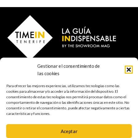
Gestionar el consentimiento de
© 2023 TIME IN TENERIFE - Rosti Family Group S.L.
las cookies
Calle San Francisco Javier 80
Santa Cruz de Tenerife
Para ofrecer las mejores experiencias, utilizamos tecnologías como las
38001 Santa Cruz de Tenerife (ES)
cookies para almacenar y/o acceder a la información del dispositivo. El
consentimiento de estas tecnologías nos permitirá procesar datos como el
comportamiento de navegación o las identificaciones únicas en este sitio. No
INDISPENSABLE
ARTE & CULTURA
MÚSICA
GASTRONOMÍA
consentir o retirar el consentimiento, puede afectar negativamente a ciertas
NATURALEZA
ESCAPADAS
COMPRAS
FOTOGRAFÍA
GRATIS
INFANTIL
características y funciones.
Aceptar