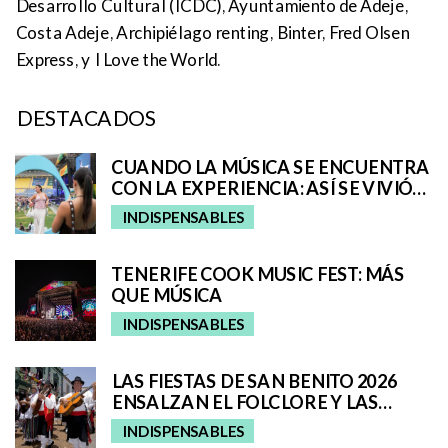
Desarrollo Cultural (ICDC), Ayuntamiento de Adeje,
Costa Adeje, Archipiélago renting, Binter, Fred Olsen
Express, y I Love the World.
DESTACADOS
CUANDO LA MÚSICA SE ENCUENTRA
CON LA EXPERIENCIA: ASÍ SE VIVIÓ
EL UNIVERSO REMIX DE IQOS EN EL
INDISPENSABLES
GRANCA LIVE FEST
TENERIFE COOK MUSIC FEST: MÁS
QUE MÚSICA
INDISPENSABLES
LAS FIESTAS DE SAN BENITO 2026
ENSALZAN EL FOLCLORE Y LAS
TRADICIONES DE TENERIFE E
INDISPENSABLES
INCORPORAN A SAN CRISTÓBAL A