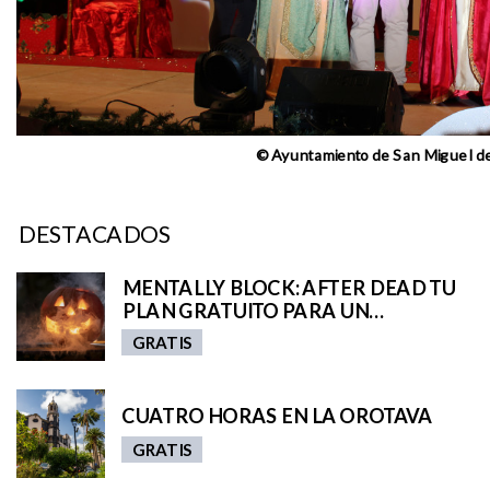
© Ayuntamiento de San Miguel d
DESTACADOS
MENTALLY BLOCK: AFTER DEAD TU
PLAN GRATUITO PARA UN
HALLOWEEN TENEBROSO
GRATIS
CUATRO HORAS EN LA OROTAVA
GRATIS