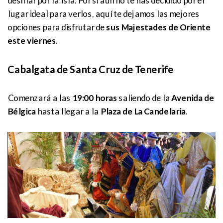
desfilar por la Isla. Por si aún no te has decidido por el
lugar ideal para verlos, aquí te dejamos las mejores
opciones para disfrutar de
sus Majestades de Oriente
este viernes
.
Cabalgata de Santa Cruz de Tenerife
Comenzará a las
19:00 horas
saliendo de la
Avenida de
Bélgica
hasta llegar a la
Plaza de La Candelaria
.